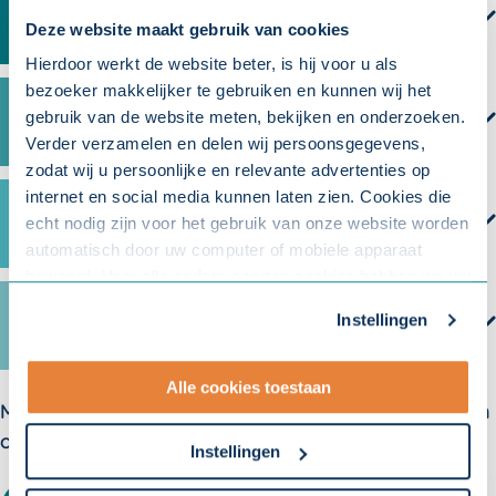
Mijn uitkering
Deze website maakt gebruik van cookies
Hierdoor werkt de website beter, is hij voor u als
bezoeker makkelijker te gebruiken en kunnen wij het
gebruik van de website meten, bekijken en onderzoeken.
Mijn re-integratie
Verder verzamelen en delen wij persoonsgegevens,
zodat wij u persoonlijke en relevante advertenties op
internet en social media kunnen laten zien. Cookies die
Ziekte en vakantie
echt nodig zijn voor het gebruik van onze website worden
automatisch door uw computer of mobiele apparaat
bewaard. Voor alle andere soorten cookies hebben we uw
toestemming nodig. U kunt uw toestemming altijd
Instellingen
Conflict met werkgever
aanpassen. Met uw toestemming delen wij uw gegevens
met onze
10 partners
.
Alle cookies toestaan
Meer weten over verzuim? Meld u aan voor één van
- Lees hier onze
privacyverklaring
en onze
cookieverklaring
.
onze nieuwsbrieven:
Instellingen
Om uw toestemmingsvoorkeur te wijzigen, klikt u op