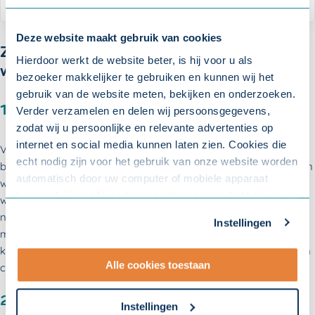
Deze website maakt gebruik van cookies
Zieke medewerker? Dit kan een
Hierdoor werkt de website beter, is hij voor u als
werkgever doen:
bezoeker makkelijker te gebruiken en kunnen wij het
gebruik van de website meten, bekijken en onderzoeken.
1. Informeer naar de verwachte ziekteduur
Verder verzamelen en delen wij persoonsgegevens,
zodat wij u persoonlijke en relevante advertenties op
internet en social media kunnen laten zien. Cookies die
Verzuimexpert Femke: ‘Meldt een medewerker zich ziek? Ik
echt nodig zijn voor het gebruik van onze website worden
begrijp dat een werkgever wil weten waar hij of zij aan toe is. Een
automatisch door uw computer of mobiele apparaat
werkgever mag niet vragen naar de medische situatie. Vragen
bewaard. Voor alle andere soorten cookies hebben we uw
waarom een medewerker zich ziekmeldt, mag dus niet. Vragen
toestemming nodig. U kunt uw toestemming altijd
naar de verwachte ziekteduur mag wel. Verwacht de
Instellingen
aanpassen. Met uw toestemming delen wij uw gegevens
medewerker er volgende week weer te zijn of is terugkeer op
met onze
10 partners
.
korte termijn niet mogelijk? En zijn er taken of afspraken die een
Alle cookies toestaan
collega moet overnemen?’
- Lees hier onze
privacyverklaring
en onze
cookieverklaring
.
2. Spreek af wanneer er weer contact is
Instellingen