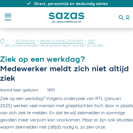
Direct, persoonlijk en deskundig advies
MENU
HOME
ACCOUNTANT
NIEUWS VOOR ACCOUNTANTS
2025
...
ZIEK OP EEN WERKDAG? MEDEWERKER MELDT ZICH NIET ALTIJD ZIEK
Ziek op een werkdag?
Medewerker meldt zich niet altijd
ziek
Aantal keer gelezen:
1891
Ziek op een werkdag? Volgens onderzoek van RTL (januari
2025) werken veel mensen met griepklachten toch door in plaats
van zich ziek te melden. En dat terwijl ziekmelden in sommige
gevallen meer verzuim kan voorkomen. Maar er zijn ook situaties
waarin ziekmelden niet (altijd) nodig is, zo zien onze