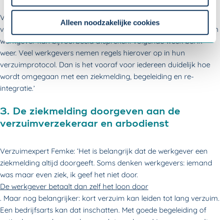
Om uw toestemmingsvoorkeur te wijzigen, klikt u op
Verzuimexpert Femke: ‘Afspreken wanneer er contact is, zorgt
instellingen.
Alleen noodzakelijke cookies
voor duidelijkheid bij zowel de werkgever als de medewerker. Een
werkgever kan bijvoorbeeld afspreken: volgende week bel ik
weer. Veel werkgevers nemen regels hierover op in hun
verzuimprotocol. Dan is het vooraf voor iedereen duidelijk hoe
wordt omgegaan met een ziekmelding, begeleiding en re-
integratie.’
3. De ziekmelding doorgeven aan de
verzuimverzekeraar en arbodienst
Verzuimexpert Femke: ‘Het is belangrijk dat de werkgever een
ziekmelding altijd doorgeeft. Soms denken werkgevers: iemand
was maar even ziek, ik geef het niet door.
De werkgever betaalt dan zelf het loon door
. Maar nog belangrijker: kort verzuim kan leiden tot lang verzuim.
Een bedrijfsarts kan dat inschatten. Met goede begeleiding of