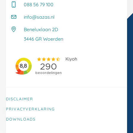
088 56 79 100
Whitepapers
Onze klantverhalen
Kennisbank
info@sazas.nl
Werken bij Sazas
Veelgestelde vragen
Beneluxlaan 2D
Klacht melden
3446 GR Woerden
DISCLAIMER
PRIVACYVERKLARING
DOWNLOADS