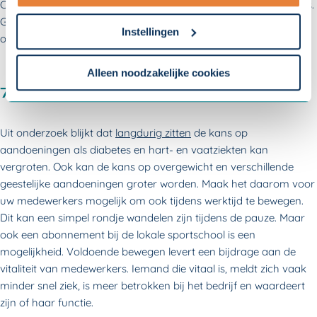
Creëer balans in de werk- en privésituatie voor uw medewerkers.
- Lees hier onze
privacyverklaring
en onze
Geef uw medewerkers voldoende rustmomenten en zorg dat ze
cookieverklaring
.
Instellingen
op tijd ontspannen, bijvoorbeeld door op vakantie te gaan.
Om uw toestemmingsvoorkeur te wijzigen, klikt u op
instellingen.
Alleen noodzakelijke cookies
7. Stimuleer bewegen
Uit onderzoek blijkt dat
langdurig zitten
de kans op
aandoeningen als diabetes en hart- en vaatziekten kan
vergroten. Ook kan de kans op overgewicht en verschillende
geestelijke aandoeningen groter worden. Maak het daarom voor
uw medewerkers mogelijk om ook tijdens werktijd te bewegen.
Dit kan een simpel rondje wandelen zijn tijdens de pauze. Maar
ook een abonnement bij de lokale sportschool is een
mogelijkheid. Voldoende bewegen levert een bijdrage aan de
vitaliteit van medewerkers. Iemand die vitaal is, meldt zich vaak
minder snel ziek, is meer betrokken bij het bedrijf en waardeert
zijn of haar functie.