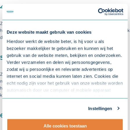
4. Is er genoeg uitdaging?
Zorg voor kwalitatief goede en uitdagende functies. Belangrijk
hierin is de hoeveelheid afwisseling in werkzaamheden, maar ook
Deze website maakt gebruik van cookies
dat uw medewerkers zelf beslissingen kunnen nemen.
Hierdoor werkt de website beter, is hij voor u als
bezoeker makkelijker te gebruiken en kunnen wij het
gebruik van de website meten, bekijken en onderzoeken.
5. Goede arbeidsomstandigheden
Verder verzamelen en delen wij persoonsgegevens,
zodat wij u persoonlijke en relevante advertenties op
Zorg dat het werk veilig is en
onderzoek
of het werk dat uw
internet en social media kunnen laten zien. Cookies die
medewerkers doen lichamelijk niet te zwaar of te eenzijdig is. En
echt nodig zijn voor het gebruik van onze website worden
hoe zit het met de
werkdruk
? Ligt dat op een gezond niveau en
automatisch door uw computer of mobiele apparaat
kunnen uw medewerkers de werkdruk goed aan?
bewaard. Voor alle andere soorten cookies hebben we uw
toestemming nodig. U kunt uw toestemming altijd
Instellingen
aanpassen. Met uw toestemming delen wij uw gegevens
6. De juiste werk- privébalans
met onze
10 partners
.
Alle cookies toestaan