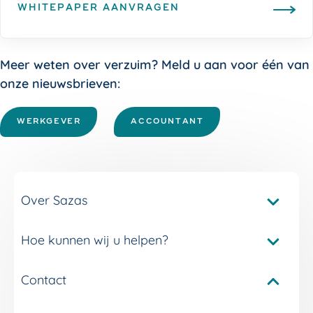
WHITEPAPER AANVRAGEN
Meer weten over verzuim? Meld u aan voor één van
onze nieuwsbrieven:
WERKGEVER
ACCOUNTANT
Over Sazas
Hoe kunnen wij u helpen?
Pakketvergelijker Sazas
Onze verzuimverzekeringen
Contact
Service en contact
Onze verzuimdiensten
Adviseur Inkomen bij u in de buurt
Onze experts