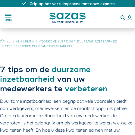
Direct, persoonlijk en deskundig advies
MENU
HOME
KENNISBANK
VOORKOMEN VERZUIM
DUURZAME INZETBAARHEID
...
TIPS VERBETEREN DUURZAME INZETBAARHEID
7 tips om de
duurzame
inzetbaarheid
van uw
medewerkers te
verbeteren
Duurzame inzetbaarheid; een begrip dat vele voordelen biedt
aan werkgevers, medewerkers en de maatschappij als geheel.
Om de duurzame inzetbaarheid van uw medewerkers te
vergroten, is het belangrijk om als werkgever te weten wie welke
kwaliteiten heeft. En hoe u deze kwaliteiten samen met uw