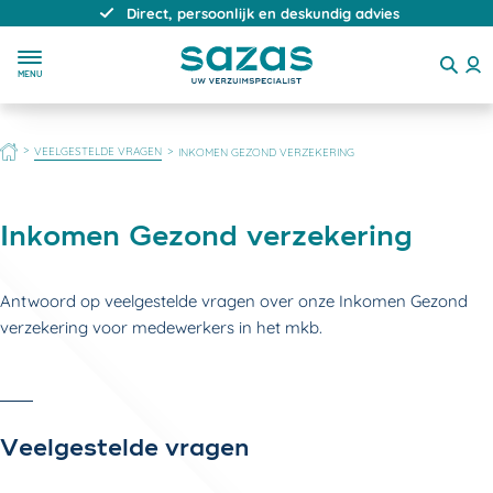
Direct, persoonlijk en deskundig advies
MENU
HOME
VEELGESTELDE VRAGEN
INKOMEN GEZOND VERZEKERING
Inkomen Gezond verzekering
Antwoord op veelgestelde vragen over onze Inkomen Gezond
verzekering voor medewerkers in het mkb.
Veelgestelde vragen