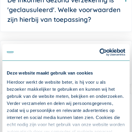
De Inkomen Gezond verzekering is
'geclausuleerd'. Welke voorwaarden
zijn hierbij van toepassing?
Heeft een deels arbeidsongeschikte
medewerker recht op een Inkomen
Gezond-uitkering?
Deze website maakt gebruik van cookies
Hierdoor werkt de website beter, is hij voor u als
bezoeker makkelijker te gebruiken en kunnen wij het
gebruik van de website meten, bekijken en onderzoeken.
Verder verzamelen en delen wij persoonsgegevens,
Kan mijn medewerker de betaalde
zodat wij u persoonlijke en relevante advertenties op
premie aftrekken van de
internet en social media kunnen laten zien. Cookies die
inkomstenbelasting?
echt nodig zijn voor het gebruik van onze website worden
automatisch door uw computer of mobiele apparaat