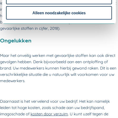
iemand overlijdt door de gevolgen van gevaarlijke stoffen, is dat
Om uw toestemmingsvoorkeur te wijzigen, klikt u op
in 80% van de gevallen iemand die al met pensioen is. Kanker is
instellingen.
Alleen noodzakelijke cookies
hiervan het vaakst de oorzaak. Dit blijkt uit de laatste
beschikbare informatie van het RIVM (factsheet Werken met
gevaarlijke stoffen in cijfer, 2018).
Ongelukken
Maar het onveilig werken met gevaarlijke stoffen kan ook direct
gevolgen hebben. Denk bijvoorbeeld aan een ontploffing of
brand. Uw medewerkers kunnen hierbij gewond raken. Dit is een
verschrikkelijke situatie die u natuurlijk wilt voorkomen voor uw
medewerkers.
Daarnaast is het vervelend voor uw bedrijf. Het kan namelijk
leiden tot hoge kosten, zoals schade aan uw bedrijfspand,
imagoschade of
kosten door verzuim
. U kunt uzelf tegen de