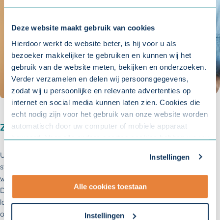
Deze website maakt gebruik van cookies
Hierdoor werkt de website beter, is hij voor u als
bezoeker makkelijker te gebruiken en kunnen wij het
gebruik van de website meten, bekijken en onderzoeken.
Verder verzamelen en delen wij persoonsgegevens,
zodat wij u persoonlijke en relevante advertenties op
internet en social media kunnen laten zien. Cookies die
echt nodig zijn voor het gebruik van onze website worden
automatisch door uw computer of mobiele apparaat
Ziekten en overlijden
bewaard. Voor alle andere soorten cookies hebben we uw
toestemming nodig. U kunt uw toestemming altijd
Uw medewerkers kunnen door het werken met gevaarlijke
Instellingen
aanpassen. Met uw toestemming delen wij uw gegevens
stoffen lichamelijke schade oplopen. Vanuit
goed
met onze
10 partners
.
werkgeverschap
wilt u dit natuurlijk zoveel mogelijk voorkomen.
Alle cookies toestaan
De meeste schade is te zien op lange termijn. Het kan namelijk
- Lees hier onze
privacyverklaring
en onze
lang duren voordat iemand klachten krijgt. Het gaat dan vaak
cookieverklaring
.
om ernstige ziekten, zoals kanker, longziekten en astma. Als
Instellingen