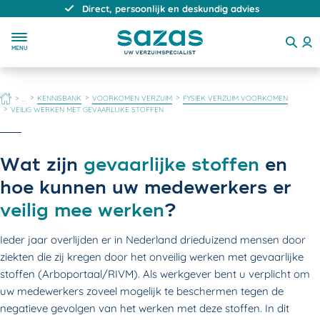
Direct, persoonlijk en deskundig advies
MENU
HOME
KENNISBANK
VOORKOMEN VERZUIM
FYSIEK VERZUIM VOORKOMEN
...
VEILIG WERKEN MET GEVAARLIJKE STOFFEN
Wat zijn
gevaarlijke stoffen
en
hoe kunnen uw medewerkers er
veilig mee werken
?
Ieder jaar overlijden er in Nederland drieduizend mensen door
ziekten die zij kregen door het onveilig werken met gevaarlijke
stoffen (Arboportaal/RIVM). Als werkgever bent u verplicht om
uw medewerkers zoveel mogelijk te beschermen tegen de
negatieve gevolgen van het werken met deze stoffen. In dit