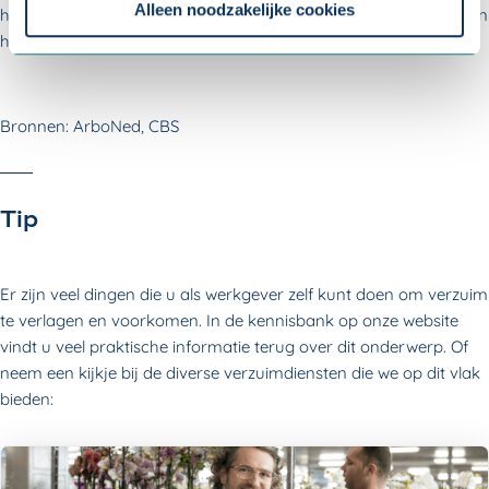
instellingen.
Alleen noodzakelijke cookies
hebben baat bij een effectieve aanpak. Alle reden dus om samen
het stijgend verzuim een halt toe te roepen.
Bronnen: ArboNed, CBS
Tip
Er zijn veel dingen die u als werkgever zelf kunt doen om verzuim
te verlagen en voorkomen. In de kennisbank op onze website
vindt u veel praktische informatie terug over dit onderwerp. Of
neem een kijkje bij de diverse verzuimdiensten die we op dit vlak
bieden: