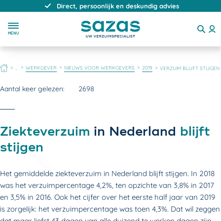
Direct, persoonlijk en deskundig advies
MENU
HOME
WERKGEVER
NIEUWS VOOR WERKGEVERS
2019
...
VERZUIM BLIJFT STIJGEN
Aantal keer gelezen:
2698
Ziekteverzuim
in Nederland
blijft
stijgen
Het gemiddelde ziekteverzuim in Nederland blijft stijgen. In 2018
was het verzuimpercentage 4,2%, ten opzichte van 3,8% in 2017
en 3,5% in 2016. Ook het cijfer over het eerste half jaar van 2019
is zorgelijk: het verzuimpercentage was toen 4,3%. Dat wil zeggen
dat maar liefst 43 dagen van alle duizend te werken dagen zijn