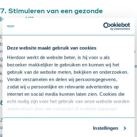
7. Stimuleren van een gezonde
levensstijl
Door gezond te leven, op het gebied van voeding maar ook
beweging, zitten medewerkers beter in hun vel: fysiek én
Deze website maakt gebruik van cookies
mentaal. Een werkgever kan dit simpel stimuleren door voor een
Hierdoor werkt de website beter, is hij voor u als
gezonde lunch te zorgen of de kantine te voorzien van een
bezoeker makkelijker te gebruiken en kunnen wij het
fruitmand. Moedig medewerkers aan om op de fiets naar werk te
gebruik van de website meten, bekijken en onderzoeken.
komen, als de afstand het toelaat, en geef bijvoorbeeld korting
Verder verzamelen en delen wij persoonsgegevens,
op een sportschool in de buurt.
zodat wij u persoonlijke en relevante advertenties op
internet en social media kunnen laten zien. Cookies die
echt nodig zijn voor het gebruik van onze website worden
8. Ga het gesprek aan
automatisch door uw computer of mobiele apparaat
bewaard. Voor alle andere soorten cookies hebben we uw
Zit de medewerker lekker in zijn/haar vel? Het is van belang om
toestemming nodig. U kunt uw toestemming altijd
als werkgever
in gesprek te gaan met medewerkers over hun
Instellingen
aanpassen. Met uw toestemming delen wij uw gegevens
vitaliteit
. Halen ze voldoening uit hun baan en heeft hij/zij nog