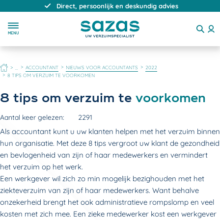
Direct, persoonlijk en deskundig advies
MENU
HOME
ACCOUNTANT
NIEUWS VOOR ACCOUNTANTS
2022
...
8 TIPS OM VERZUIM TE VOORKOMEN
8 tips om verzuim te
voorkomen
Aantal keer gelezen:
2291
Als accountant kunt u uw klanten helpen met het verzuim binnen
hun organisatie. Met deze 8 tips vergroot uw klant de gezondheid
en bevlogenheid van zijn of haar medewerkers en vermindert
het verzuim op het werk.
Een werkgever wil zich zo min mogelijk bezighouden met het
ziekteverzuim van zijn of haar medewerkers. Want behalve
onzekerheid brengt het ook administratieve rompslomp en veel
kosten met zich mee. Een zieke medewerker kost een werkgever