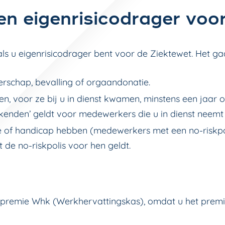
en eigenrisicodrager voo
ls u eigenrisicodrager bent voor de Ziektewet. Het g
rschap, bevalling of orgaandonatie.
en, voor ze bij u in dienst kwamen, minstens een jaar
den’ geldt voor medewerkers die u in dienst neemt tu
e of handicap hebben (medewerkers met een no-riskpo
t de no-riskpolis voor hen geldt.
e premie Whk (Werkhervattingskas), omdat u het premie