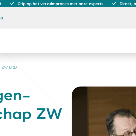
d
Grip op het verzuimproces met onze experts
Direct, 
ER
S ZW ERD
gen-
chap
ZW