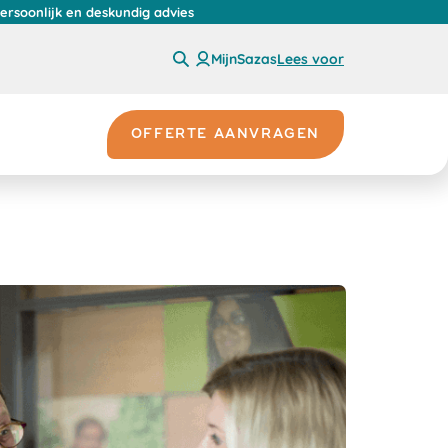
persoonlijk en deskundig advies
MijnSazas
Lees voor
OFFERTE AANVRAGEN