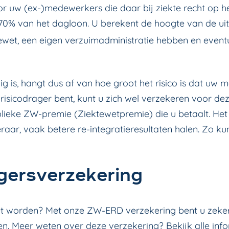
oor uw (ex-)medewerkers die daar bij ziekte recht op h
70% van het dagloon. U berekent de hoogte van de uitke
ewet, een eigen verzuimadministratie hebben en event
ig is, hangt dus af van hoe groot het risico is dat 
risicodrager bent, kunt u zich wel verzekeren voor de
lieke ZW-premie (Ziektewetpremie) die u betaalt. Het 
ar, vaak betere re-integratieresultaten halen. Zo kun
gersverzekering
wet worden? Met onze ZW-ERD verzekering bent u zeker
n. Meer weten over deze verzekering? Bekijk alle info