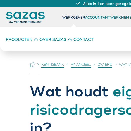
Alles in één keer geregel
WERKGEVER
ACCOUNTANT
WERKNEM
PRODUCTEN
OVER SAZAS
CONTACT
KENNISBANK
FINANCIEEL
ZW ERD
WAT I
HOME
Wat houdt
ei
risicodragers
in?