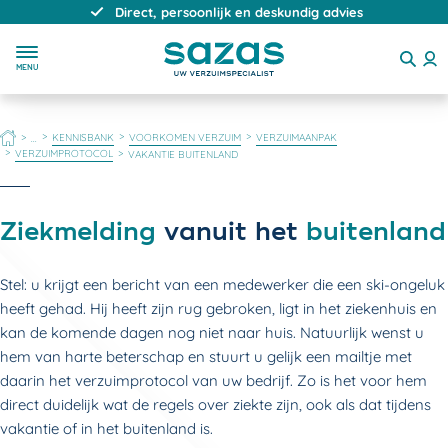
Direct, persoonlijk en deskundig advies
MENU
HOME
KENNISBANK
VOORKOMEN VERZUIM
VERZUIMAANPAK
...
VERZUIMPROTOCOL
VAKANTIE BUITENLAND
Ziekmelding
vanuit het
buitenland
Stel: u krijgt een bericht van een medewerker die een ski-ongeluk
heeft gehad. Hij heeft zijn rug gebroken, ligt in het ziekenhuis en
kan de komende dagen nog niet naar huis. Natuurlijk wenst u
hem van harte beterschap en stuurt u gelijk een mailtje met
daarin het verzuimprotocol van uw bedrijf. Zo is het voor hem
direct duidelijk wat de regels over ziekte zijn, ook als dat tijdens
vakantie of in het buitenland is.