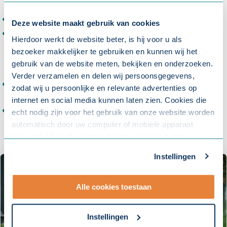
beschikbaar maken;
Laadpalen voor elektrische fietsen;
Deze website maakt gebruik van cookies
Motiveer de medewerker door te laten zien hoeveel
Hierdoor werkt de website beter, is hij voor u als
kilometers er zijn gereden, hoeveel CO₂-uitstoot er is
bezoeker makkelijker te gebruiken en kunnen wij het
bespaard en hoeveel er is verdiend door de
gebruik van de website meten, bekijken en onderzoeken.
fietskilometervergoeding;
Verder verzamelen en delen wij persoonsgegevens,
Maak fietsen leuk door bijvoorbeeld mee te doen aan
zodat wij u persoonlijke en relevante advertenties op
uitdagingen en competities;
internet en social media kunnen laten zien. Cookies die
Geef als werkgever het goede voorbeeld.
echt nodig zijn voor het gebruik van onze website worden
automatisch door uw computer of mobiele apparaat
bewaard. Voor alle andere soorten cookies hebben we uw
toestemming nodig. U kunt uw toestemming altijd
Instellingen
aanpassen. Met uw toestemming delen wij uw gegevens
met onze
10 partners
.
Alle cookies toestaan
- Lees hier onze
privacyverklaring
en onze
cookieverklaring
.
Instellingen