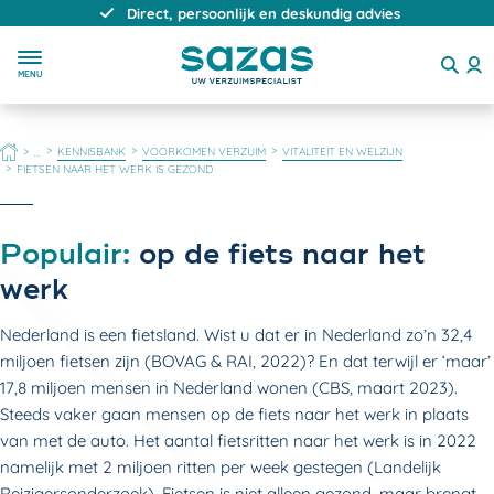
Direct, persoonlijk en deskundig advies
MENU
HOME
KENNISBANK
VOORKOMEN VERZUIM
VITALITEIT EN WELZIJN
...
FIETSEN NAAR HET WERK IS GEZOND
Populair:
op de fiets naar het
werk
Nederland is een fietsland. Wist u dat er in Nederland zo’n 32,4
miljoen fietsen zijn (BOVAG & RAI, 2022)? En dat terwijl er ‘maar’
17,8 miljoen mensen in Nederland wonen (CBS, maart 2023).
Steeds vaker gaan mensen op de fiets naar het werk in plaats
van met de auto. Het aantal fietsritten naar het werk is in 2022
namelijk met 2 miljoen ritten per week gestegen (Landelijk
Reizigersonderzoek). Fietsen is niet alleen gezond, maar brengt