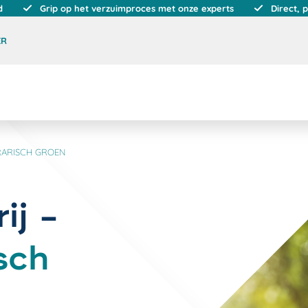
d
Grip op het verzuimproces met onze experts
Direct, 
ER
RARISCH GROEN
ij -
sch