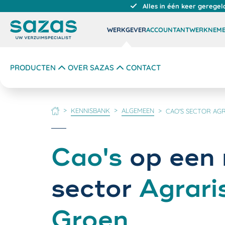
Alles in één keer geregel
WERKGEVER
ACCOUNTANT
WERKNEM
PRODUCTEN
OVER SAZAS
CONTACT
KENNISBANK
ALGEMEEN
CAO'S SECTOR AG
HOME
Cao's
op een r
sector
Agrari
Groen