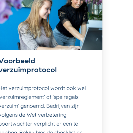
Voorbeeld
verzuimprotocol
Het verzuimprotocol wordt ook wel
‘verzuimreglement’ of ‘spelregels
verzuim’ genoemd. Bedrijven zijn
volgens de Wet verbetering
poortwachter verplicht er een te
hebben. Bekijk hier de checklist en