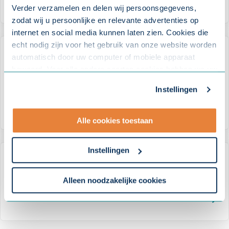
ARTIKEL
Verder verzamelen en delen wij persoonsgegevens,
zodat wij u persoonlijke en relevante advertenties op
internet en social media kunnen laten zien. Cookies die
echt nodig zijn voor het gebruik van onze website worden
Grote behoefte aan advies en
automatisch door uw computer of mobiele apparaat
bewaard. Voor alle andere soorten cookies hebben we uw
scholing bij werkenden en
toestemming nodig. U kunt uw toestemming altijd
werkzoekenden
Instellingen
aanpassen. Met uw toestemming delen wij uw gegevens
met onze
10 partners
.
ARTIKEL
Alle cookies toestaan
- Lees hier onze
privacyverklaring
en onze
cookieverklaring
.
Instellingen
Medewerkers met schulden: zo
Om uw toestemmingsvoorkeur te wijzigen, klikt u op
beperkt u de risico's
instellingen.
Alleen noodzakelijke cookies
ARTIKEL