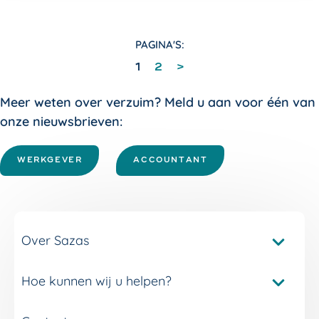
PAGINA'S:
1
2
>
Meer weten over verzuim? Meld u aan voor één van
onze nieuwsbrieven:
WERKGEVER
ACCOUNTANT
Over Sazas
Hoe kunnen wij u helpen?
Pakketvergelijker Sazas
Onze verzuimverzekeringen