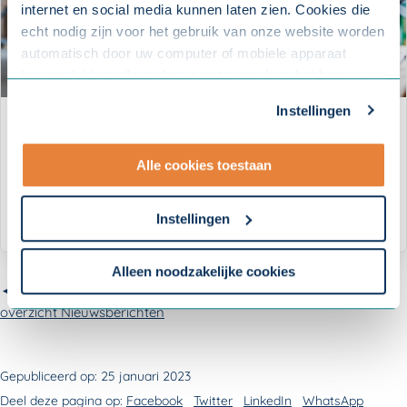
internet en social media kunnen laten zien. Cookies die
echt nodig zijn voor het gebruik van onze website worden
automatisch door uw computer of mobiele apparaat
bewaard. Voor alle andere soorten cookies hebben we uw
toestemming nodig. U kunt uw toestemming altijd
Instellingen
aanpassen. Met uw toestemming delen wij uw gegevens
Whitepaper: Verzuim onder
met onze
10 partners
.
ouderen
Alle cookies toestaan
- Lees hier onze
privacyverklaring
en onze
cookieverklaring
.
DOWNLOAD
Instellingen
Om uw toestemmingsvoorkeur te wijzigen, klikt u op
instellingen.
Alleen noodzakelijke cookies
◄ Terug naar
overzicht Nieuwsberichten
Gepubliceerd op:
25 januari 2023
Deel deze pagina op:
Facebook
Twitter
LinkedIn
WhatsApp