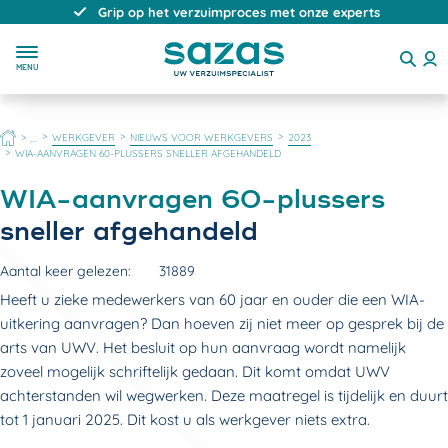
Direct, persoonlijk en deskundig advies
MENU
HOME
WERKGEVER
NIEUWS VOOR WERKGEVERS
2023
...
WIA-AANVRAGEN 60-PLUSSERS SNELLER AFGEHANDELD
WIA-aanvragen
60-plussers
sneller afgehandeld
Aantal keer gelezen:
31889
Heeft u zieke medewerkers van 60 jaar en ouder die een WIA-
uitkering aanvragen? Dan hoeven zij niet meer op gesprek bij de
arts van UWV. Het besluit op hun aanvraag wordt namelijk
zoveel mogelijk schriftelijk gedaan. Dit komt omdat UWV
achterstanden wil wegwerken. Deze maatregel is tijdelijk en duurt
tot 1 januari 2025. Dit kost u als werkgever niets extra.