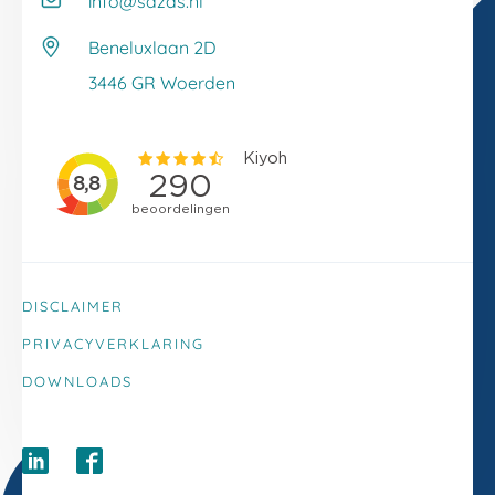
info@sazas.nl
Werken bij Sazas
Veelgestelde vragen
Beneluxlaan 2D
Klacht melden
3446 GR Woerden
DISCLAIMER
PRIVACYVERKLARING
DOWNLOADS