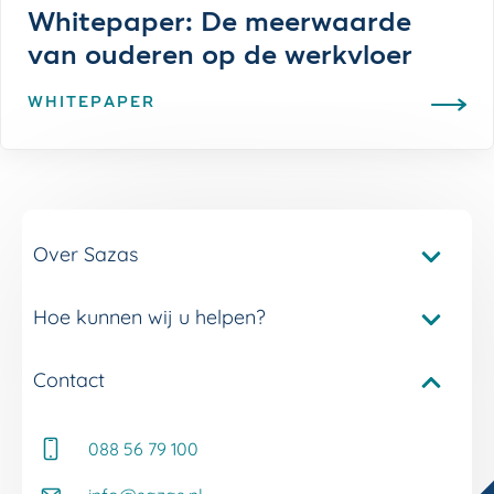
Whitepaper: De meerwaarde
van ouderen op de werkvloer
WHITEPAPER
Over Sazas
Hoe kunnen wij u helpen?
Pakketvergelijker Sazas
Onze verzuimverzekeringen
Contact
Service en contact
Onze verzuimdiensten
Adviseur Inkomen bij u in de buurt
Onze experts
088 56 79 100
Whitepapers
Onze klantverhalen
Kennisbank