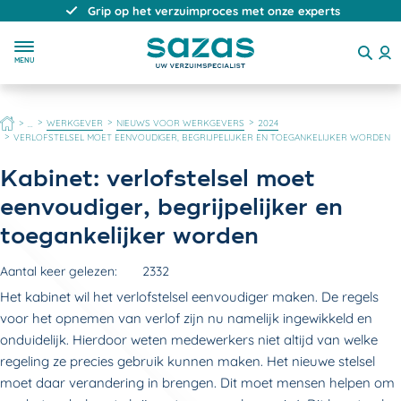
Direct, persoonlijk en deskundig advies
MENU
HOME
WERKGEVER
NIEUWS VOOR WERKGEVERS
2024
...
VERLOFSTELSEL MOET EENVOUDIGER, BEGRIJPELIJKER EN TOEGANKELIJKER WORDEN
Kabinet: verlofstelsel moet
eenvoudiger, begrijpelijker en
toegankelijker worden
Aantal keer gelezen:
2332
Het kabinet wil het verlofstelsel eenvoudiger maken. De regels
voor het opnemen van verlof zijn nu namelijk ingewikkeld en
onduidelijk. Hierdoor weten medewerkers niet altijd van welke
regeling ze precies gebruik kunnen maken. Het nieuwe stelsel
moet daar verandering in brengen. Dit moet mensen helpen om