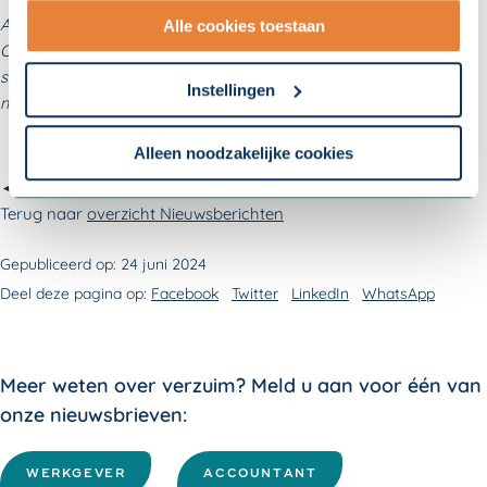
Aan deze informatie kunnen geen rechten worden ontleend.
Alle cookies toestaan
- Lees hier onze
privacyverklaring
en onze
Ondanks dat deze informatie met de grootste zorg is
cookieverklaring
.
samengesteld, kan het gebeuren dat bepaalde informatie niet
Instellingen
meer actueel is.
Om uw toestemmingsvoorkeur te wijzigen, klikt u op
instellingen.
Alleen noodzakelijke cookies
◄
Terug naar
overzicht Nieuwsberichten
Gepubliceerd op:
24 juni 2024
Deel deze pagina op:
Facebook
Twitter
LinkedIn
WhatsApp
Meer weten over verzuim? Meld u aan voor één van
onze nieuwsbrieven:
WERKGEVER
ACCOUNTANT