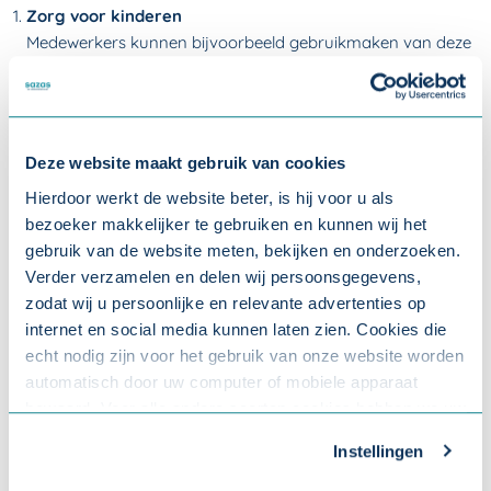
Zorg voor kinderen
Medewerkers kunnen bijvoorbeeld gebruikmaken van deze
regelingen bij de geboorte van een kind. Maar ook wanneer
ze moeten zorgen voor jonge kinderen of bij adoptie en
pleegzorg.
Deze website maakt gebruik van cookies
Zorg voor familie en vrienden
Hierdoor werkt de website beter, is hij voor u als
Hieronder vallen het
kortere en langere zorgverlof
.
bezoeker makkelijker te gebruiken en kunnen wij het
Medewerkers kunnen dit bijvoorbeeld gebruiken om
gebruik van de website meten, bekijken en onderzoeken.
mantelzorg te bieden.
Verder verzamelen en delen wij persoonsgegevens,
zodat wij u persoonlijke en relevante advertenties op
Persoonlijke situaties
internet en social media kunnen laten zien. Cookies die
Hierbij gaat het om verlof dat kort duurt. Een medewerker
echt nodig zijn voor het gebruik van onze website worden
kan dit onder andere opnemen wanneer hij of zij niet kan
automatisch door uw computer of mobiele apparaat
werken door onverwachte of zeer bijzondere situaties.
bewaard. Voor alle andere soorten cookies hebben we uw
Bijvoorbeeld bij het overlijden van een familielid,
toestemming nodig. U kunt uw toestemming altijd
noodsituaties thuis of wanneer een medewerker naar de
Instellingen
aanpassen. Met uw toestemming delen wij uw gegevens
dokter moet met een familielid.
met onze
10 partners
.