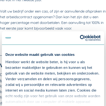
Valt uw bedrijf onder een cao, of zijn er aanvullende afspraken in
het arbeidscontract opgenomen? Dan kan het zijn dat u een
hoger percentage moet doorbetalen. Een aanvulling tot 100% in
het eerste jaar komt bijvoorbeeld vaak voor.
Deze website maakt gebruik van cookies
Hierdoor werkt de website beter, is hij voor u als
Wat betekent dit voor uw bedrijf?
bezoeker makkelijker te gebruiken en kunnen wij het
gebruik van de website meten, bekijken en onderzoeken.
De kosten van verzuim bestaan uit
meer dan alleen maar de
Verder verzamelen en delen wij persoonsgegevens,
kosten van de loondoorbetaling
. Maar alleen al de kosten van
zodat wij u persoonlijke en relevante advertenties op
loondoorbetaling kunnen (zeker bij langdurig verzuim)
internet en social media kunnen laten zien. Cookies die
behoorlijke financiële gevolgen hebben voor uw bedrijf. Als u dit
echt nodig zijn voor het gebruik van onze website worden
financiële risico niet kunt dragen, of u vindt het risico te groot,
automatisch door uw computer of mobiele apparaat
dan is het verstandig om een verzuimverzekering af te sluiten.