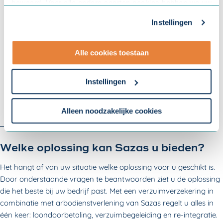
bewaard. Voor alle andere soorten cookies hebben we uw
toestemming nodig. U kunt uw toestemming altijd
Instellingen
aanpassen. Met uw toestemming delen wij uw gegevens
met onze
10 partners
.
Alle cookies toestaan
- Lees hier onze
privacyverklaring
en onze
cookieverklaring
.
Instellingen
Om uw toestemmingsvoorkeur te wijzigen, klikt u op
instellingen.
Alleen noodzakelijke cookies
Welke oplossing kan Sazas u bieden?
Het hangt af van uw situatie welke oplossing voor u geschikt is.
Door onderstaande vragen te beantwoorden ziet u de oplossing
die het beste bij uw bedrijf past. Met een verzuimverzekering in
combinatie met arbodienstverlening van Sazas regelt u alles in
één keer: loondoorbetaling, verzuimbegeleiding en re-integratie.