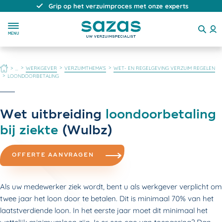
Direct, persoonlijk en deskundig advies
MENU
HOME
WERKGEVER
VERZUIMTHEMA'S
WET- EN REGELGEVING VERZUIM REGELEN
...
LOONDOORBETALING
Wet uitbreiding
loondoorbetaling
bij ziekte
(Wulbz)
OFFERTE AANVRAGEN
Als uw medewerker ziek wordt, bent u als werkgever verplicht om
twee jaar het loon door te betalen. Dit is minimaal 70% van het
laatstverdiende loon. In het eerste jaar moet dit minimaal het