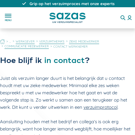
Grip op het verzuimproces met onze experts
MENU
HOME
WERKGEVER
VERZUIMTHEMA'S
ZIEKE MEDEWERKER
...
COMMUNICATIE MEDEWERKER
CONTACT WERKNEMER
Hoe blijf ik
in contact
?
Juist als verzuim langer duurt is het belangrijk dat u contact
houdt met uw zieke medewerker. Minimaal elke zes weken
bespreekt u met uw medewerker hoe het gaat en wat de
volgende stap is. Zo werkt u samen aan een terugkeer op het
werk. Dit kunt u verder uitwerken in een
verzuimprotocol
.
Aansluiting houden met het bedrijf en collega’s is ook erg
belangrijk, want hoe langer iemand wegblijft, hoe moeilijker het