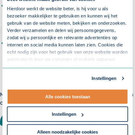
Houd de medewerker op de hoogte van belangrijke
Hierdoor werkt de website beter, is hij voor u als
gebeurtenissen binnen het bedrijf. Dit kan ook via de mail.
bezoeker makkelijker te gebruiken en kunnen wij het
Nodig hem uit voor feestelijkheden, zoals het bedrijfsuitje of
gebruik van de website meten, bekijken en onderzoeken.
een jubileum.
Verder verzamelen en delen wij persoonsgegevens,
zodat wij u persoonlijke en relevante advertenties op
Spreek, zodra dit enigszins kan, zinvol aangepast werk of
internet en social media kunnen laten zien. Cookies die
deelherstel af. Gedeeltelijk het werk weer hervatten verlaagt
echt nodig zijn voor het gebruik van onze website worden
ook de drempel naar volledig herstel. Dit gaat in overleg met
automatisch door uw computer of mobiele apparaat
en op basis van informatie die u van de arbodienst/de
bewaard. Voor alle andere soorten cookies hebben we uw
bedrijfsarts krijgt.
toestemming nodig. U kunt uw toestemming altijd
Instellingen
aanpassen. Met uw toestemming delen wij uw gegevens
met onze
10 partners
.
Meer weten over verzuim? Meld u aan voor één van
Alle cookies toestaan
onze nieuwsbrieven:
- Lees hier onze
privacyverklaring
en onze
cookieverklaring
.
Instellingen
WERKGEVER
ACCOUNTANT
Om uw toestemmingsvoorkeur te wijzigen, klikt u op
instellingen.
Alleen noodzakelijke cookies