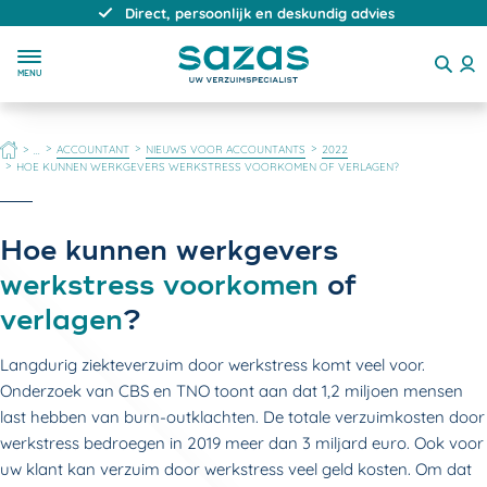
Direct, persoonlijk en deskundig advies
MENU
HOME
ACCOUNTANT
NIEUWS VOOR ACCOUNTANTS
2022
...
HOE KUNNEN WERKGEVERS WERKSTRESS VOORKOMEN OF VERLAGEN?
Hoe kunnen werkgevers
werkstress voorkomen
of
verlagen
?
Langdurig ziekteverzuim door werkstress komt veel voor.
Onderzoek van CBS en TNO toont aan dat 1,2 miljoen mensen
last hebben van burn-outklachten. De totale verzuimkosten door
werkstress bedroegen in 2019 meer dan 3 miljard euro. Ook voor
uw klant kan verzuim door werkstress veel geld kosten. Om dat