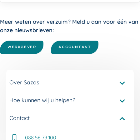
Meer weten over verzuim? Meld u aan voor één van
onze nieuwsbrieven:
WERKGEVER
ACCOUNTANT
Over Sazas
Hoe kunnen wij u helpen?
Pakketvergelijker Sazas
Onze verzuimverzekeringen
Contact
Service en contact
Onze verzuimdiensten
Adviseur Inkomen bij u in de buurt
Onze experts
088 56 79 100
Whitepapers