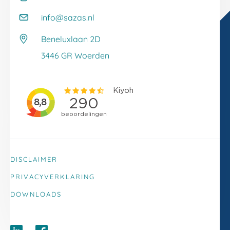
Onze klantverhalen
Kennisbank
info@sazas.nl
Werken bij Sazas
Veelgestelde vragen
Beneluxlaan 2D
Klacht melden
3446 GR Woerden
DISCLAIMER
PRIVACYVERKLARING
DOWNLOADS