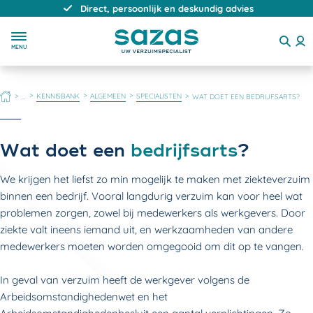
Direct, persoonlijk en deskundig advies
MENU
HOME
KENNISBANK
ALGEMEEN
SPECIALISTEN
...
WAT DOET EEN BEDRIJFSARTS?
Wat doet een
bedrijfsarts
?
We krijgen het liefst zo min mogelijk te maken met ziekteverzuim
binnen een bedrijf. Vooral langdurig verzuim kan voor heel wat
problemen zorgen, zowel bij medewerkers als werkgevers. Door
ziekte valt ineens iemand uit, en werkzaamheden van andere
medewerkers moeten worden omgegooid om dit op te vangen.
In geval van verzuim heeft de werkgever volgens de
Arbeidsomstandighedenwet en het