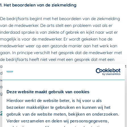
1. Het beoordelen van de ziekmelding
De bedrijfsarts begint met het beoordelen van de ziekmelding
van de medewerker. De arts stelt een probleem vast als er
inderdaad sprake is van ziekte of gebrek en kijkt naar wat er
mogelijk is voor de medewerker. Er wordt gekeken hoe de
medewerker weer op een gezonde manier aan het werk kan
gaan. In principe verschilt het gesprek dat de medewerker met
de bedrijfsarts heeft niet veel met een gesprek dat met een
andere medisch specialist wordt gevoerd. Een uitzondering is dat
de bedrijfsarts, in tegenstelling tot andere medisch specialisten,
wel de beperkingen en mogelijkheden mag vaststellen. De
arbeidsdeskundige, vaak de werkgever, bekijkt dan of het werk
Deze website maakt gebruik van cookies
geschikt is.
Hierdoor werkt de website beter, is hij voor u als
bezoeker makkelijker te gebruiken en kunnen wij het
2. Beoordeling van het ziektebeeld
gebruik van de website meten, bekijken en onderzoeken.
Verder verzamelen en delen wij persoonsgegevens,