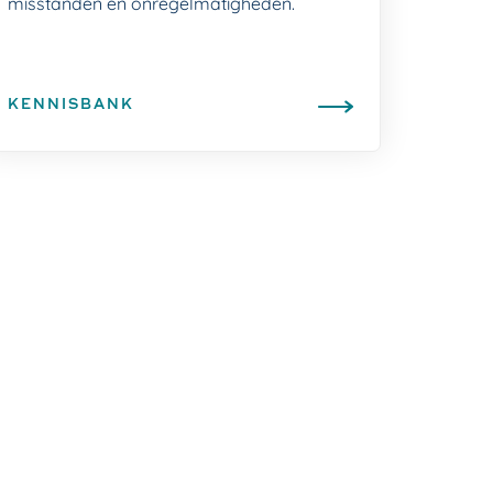
misstanden en onregelmatigheden.
KENNISBANK