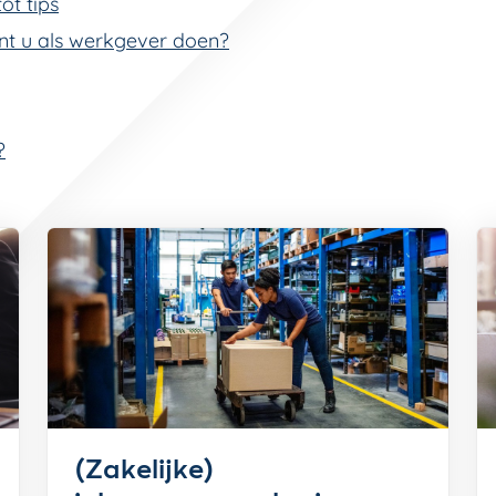
ot tips
unt u als werkgever doen?
?
(Zakelijke)