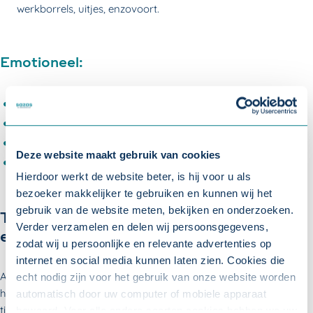
werkborrels, uitjes, enzovoort.
Emotioneel:
Concentratieproblemen en vergeetachtigheid;
Gestresst of nerveus overkomen;
Veel piekeren en geëmotioneerd zijn;
Deze website maakt gebruik van cookies
Slaapproblemen;
Hierdoor werkt de website beter, is hij voor u als
bezoeker makkelijker te gebruiken en kunnen wij het
gebruik van de website meten, bekijken en onderzoeken.
Tips om mantelzorgers te ondersteunen
Verder verzamelen en delen wij persoonsgegevens,
en overbelasting te voorkomen
zodat wij u persoonlijke en relevante advertenties op
internet en social media kunnen laten zien. Cookies die
Als werkgever kunt u uw medewerkers met mantelzorgtaken
echt nodig zijn voor het gebruik van onze website worden
helpen. Zo voorkomt u overbelasting en verzuim. Hieronder vijf
automatisch door uw computer of mobiele apparaat
tips om uw mantelzorgers te ondersteunen:
bewaard. Voor alle andere soorten cookies hebben we uw