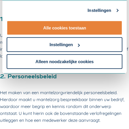
toestemming nodig. U kunt uw toestemming altijd
Instellingen
aanpassen. Met uw toestemming delen wij uw gegevens
1. Verlofregelingen
met onze
10 partners
.
Alle cookies toestaan
- Lees hier onze
privacyverklaring
en onze
U kunt uw medewerkers wijzen op de verlofregelingen voor
cookieverklaring
.
mantelzorgers. De verlofregelingen waarvoor een mantelzorger
Instellingen
in aanmerking kan komen zijn calamiteitenverlof, kortdurend- of
Om uw toestemmingsvoorkeur te wijzigen, klikt u op
langdurend zorgverlof en onbetaald verlof.
instellingen.
Alleen noodzakelijke cookies
2. Personeelsbeleid
Het maken van een mantelzorgvriendelijk personeelsbeleid.
Hierdoor maakt u mantelzorg bespreekbaar binnen uw bedrijf,
waardoor meer begrip en kennis rondom dit onderwerp
ontstaat. U kunt hierin ook de bovenstaande verlofregelingen
uitleggen en hoe een medewerker deze aanvraagt.