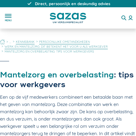
Direct, persoonlijk en deskundig advies
MENU
HOME
KENNISBANK
PERSOONLIJKE OMSTANDIGHEDEN
...
WERK EN MANTELZORG: DIT BETEKENT HET VOOR U ALS WERKGEVER
MANTELZORG EN OVERBELASTING: TIPS VOOR WERKGEVERS
Mantelzorg en overbelasting
: tips
voor werkgevers
Een op de vijf medewerkers combineert een betaalde baan met
het geven van mantelzorg. Deze combinatie van werk en
mantelzorg kan behoorlijk zwaar zijn. De kans op overbelasting,
en dus verzuim, is onder mantelzorgers dan ook groot. Als
werkgever speelt u een belangrijke rol om verzuim onder
mantelzorgers terug te dringen of te beperken. In dit artikel vindt