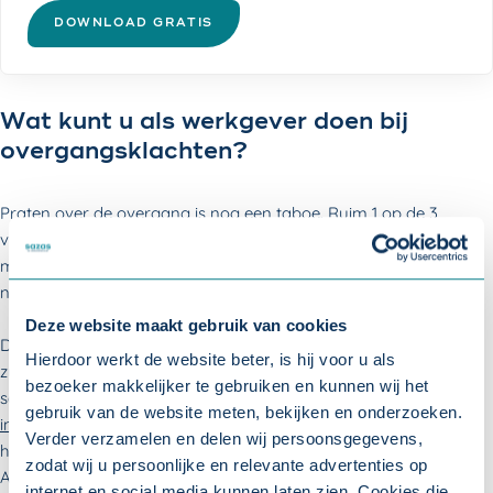
DOWNLOAD GRATIS
Wat kunt u als werkgever doen bij
overgangsklachten?
Praten over de overgang is nog een taboe. Ruim 1 op de 3
vrouwen schaamt zich om overgangsklachten bespreekbaar te
maken op de werkvloer. Meer dan de helft brengt de werkgever
niet op de hoogte van haar situatie (CNV, 2023).
Deze website maakt gebruik van cookies
Door het onderwerp als werkgever zelf bespreekbaar te maken,
Hierdoor werkt de website beter, is hij voor u als
zullen uw medewerkers eerder bij u aankloppen voor hulp. Door
bezoeker makkelijker te gebruiken en kunnen wij het
samen te zoeken naar oplossingen kunt u de
duurzame
gebruik van de website meten, bekijken en onderzoeken.
inzetbaarheid
verbeteren en
verzuim voorkomen
. Daarnaast is
Verder verzamelen en delen wij persoonsgegevens,
het belangrijk om een beleid voor Psychosociale
zodat wij u persoonlijke en relevante advertenties op
Arbeidsbelasting (PSA) te ontwikkelen, dat ook aandacht
internet en social media kunnen laten zien. Cookies die