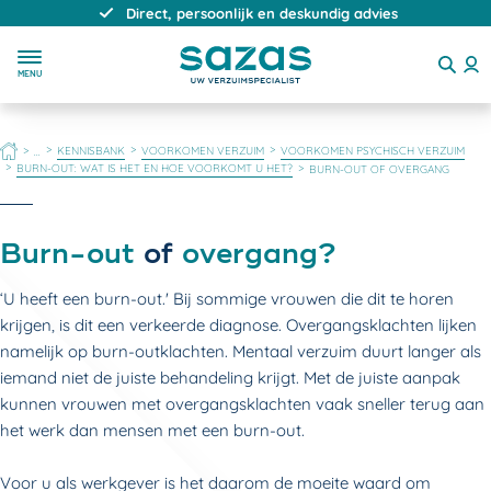
Direct, persoonlijk en deskundig advies
MENU
HOME
KENNISBANK
VOORKOMEN VERZUIM
VOORKOMEN PSYCHISCH VERZUIM
...
BURN-OUT: WAT IS HET EN HOE VOORKOMT U HET?
BURN-OUT OF OVERGANG
Burn-out
of
overgang?
‘U heeft een burn-out.' Bij sommige vrouwen die dit te horen
krijgen, is dit een verkeerde diagnose. Overgangsklachten lijken
namelijk op burn-outklachten. Mentaal verzuim duurt langer als
iemand niet de juiste behandeling krijgt. Met de juiste aanpak
kunnen vrouwen met overgangsklachten vaak sneller terug aan
het werk dan mensen met een burn-out.
Voor u als werkgever is het daarom de moeite waard om