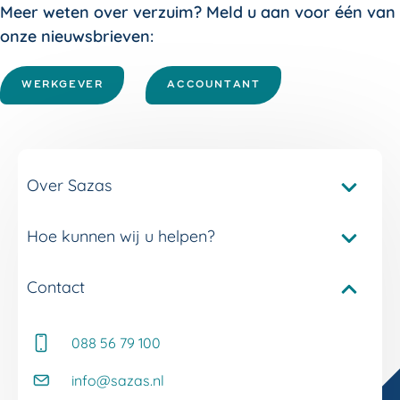
Meer weten over verzuim? Meld u aan voor één van
onze nieuwsbrieven:
WERKGEVER
ACCOUNTANT
Over Sazas
Hoe kunnen wij u helpen?
Pakketvergelijker Sazas
Onze verzuimverzekeringen
Contact
Service en contact
Onze verzuimdiensten
Adviseur Inkomen bij u in de buurt
Onze experts
088 56 79 100
Whitepapers
Onze klantverhalen
Kennisbank
info@sazas.nl
Werken bij Sazas