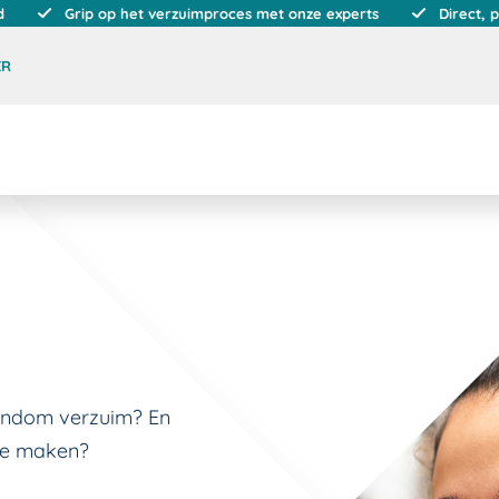
d
Grip op het verzuimproces met onze experts
Direct, 
ER
rondom verzuim? En
 te maken?