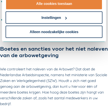
Medewerkers zijn verplicht om mee te werken aan een
Alle cookies toestaan
onderzoek van de overheidsinspectiedienst Veiligheid en
- Lees hier onze
privacyverklaring
en onze
Gezondheid;
cookieverklaring
.
Instellingen
Als een medewerker ziek is, moet hij of zij actief bijdragen
aan de
re-integratie
volgens de stappen uit de
Wet
Om uw toestemmingsvoorkeur te wijzigen, klikt u op
verbetering poortwachter.
instellingen.
Alleen noodzakelijke cookies
Boetes en sancties voor het niet naleven
van de arbowetgeving
Wie controleert het naleven van de Arbowet? Dat doet de
Nederlandse Arbeidsinspectie, namens het ministerie van Sociale
Zaken en Werkgelegenheid (SZW). Houdt u zich niet goed
genoeg aan de arbowetgeving, dan kunt u hiervoor één of
meerdere boetes krijgen. Hoe hoog deze boetes zijn hangt van
verschillende zaken af, zoals het aantal medewerkers in uw
bedrijf.