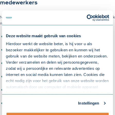
medewerkers
Niet alleen werkgevers moeten zich aan de Arbowet houden. Ook
medewerkers spelen hierin een belangrijke rol.
Deze website maakt gebruik van cookies
Medewerkers moeten aansturen op het ontvangen van de
juiste informatie van hun werkgever;
Hierdoor werkt de website beter, is hij voor u als
Medewerkers moeten veilig werken en zich houden aan de
bezoeker makkelijker te gebruiken en kunnen wij het
veiligheidsregels;
gebruik van de website meten, bekijken en onderzoeken.
Verder verzamelen en delen wij persoonsgegevens,
Medewerkers moeten alle arbeidsmiddelen op de juiste
zodat wij u persoonlijke en relevante advertenties op
manier gebruiken en goed omgaan met gevaarlijke stoffen;
internet en social media kunnen laten zien. Cookies die
Als het nodig is om persoonlijke beschermingsmiddelen te
echt nodig zijn voor het gebruik van onze website worden
gebruiken, zijn medewerkers dit verplicht;
automatisch door uw computer of mobiele apparaat
Medewerkers moeten gereedschappen, werktuigen en
bewaard. Voor alle andere soorten cookies hebben we uw
machines gebruiken volgens de (veiligheids-)voorschriften;
toestemming nodig. U kunt uw toestemming altijd
Onveilige situaties moeten direct worden gemeld aan de
Instellingen
aanpassen. Met uw toestemming delen wij uw gegevens
leidinggevende;
met onze
10 partners
.