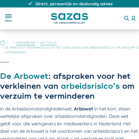
Direct, persoonlijk en deskundig advies
MENU
HOME
KENNISBANK
WETTELIJK
...
DE ARBOWET: AFSPRAKEN VOOR HET VERKLEINEN VAN ARBEIDSRISICO’S OM VERZUIM TE
VERMINDEREN
De Arbowet
: afspraken voor het
verkleinen van
arbeidsrisico’s
om
verzuim te verminderen
In de Arbeidsomstandighedenwet,
Arbowet
in het kort, staan
wettelijke afspraken over arbeidsomstandigheden. Deze wet
geldt voor alle werkgevers en medewerkers in Nederland. Het
doel van de Arbowet is het voorkomen van arbeidsrisico’s en het
verminderen van verzuim. Krijgt u als werkgever toch met