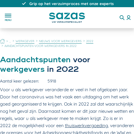
Direct, persoonlijk en deskundig advies
MENU
HOME
WERKGEVER
NIEUWS VOOR WERKGEVERS
2022
...
AANDACHTSPUNTEN VOOR WERKGEVERS IN 2022
Aandachtspunten
voor
werkgevers
in 2022
Aantal keer gelezen:
5918
Voor u als werkgever veranderde er veel in het afgelopen jaar.
Door het coronavirus was het vaak een uitdaging om het werk
goed georganiseerd te krijgen. Ook in 2022 zal dat waarschijnlijk
nog het geval zijn. Daarnaast komen er dit jaar nieuwe wetten en
regels, waar u als werkgever mee te maken krijgt. Zo is er in
2022 de mogelijkheid voor een
thuiswerkvergoeding
, veranderen
de premies voor het Arbeidsongeschiktheidsfonds en de WW en