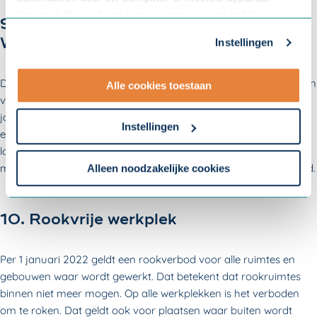
bewaard. Voor alle andere soorten cookies hebben we uw
9. Langere tewerkstellingsvergunning
toestemming nodig. U kunt uw toestemming altijd
Wet arbeid vreemdelingen (Wav)
Instellingen
aanpassen. Met uw toestemming delen wij uw gegevens
met onze
10 partners
.
Door een aanpassing in de Wet arbeid vreemdelingen (Wav) kan
Alle cookies toestaan
vanaf 1 januari 2022 een werkvergunning voor maximaal drie
- Lees hier onze
privacyverklaring
en onze
jaar worden verleend aan internationale medewerkers. Dit was
cookieverklaring
.
Instellingen
eerst maximaal één jaar. Ook moet een werkgever het volledige
loon dat op de werkvergunning staat via de bank aan de
Om uw toestemmingsvoorkeur te wijzigen, klikt u op
medewerker betalen. Over de periode van maximaal een maand.
instellingen.
Alleen noodzakelijke cookies
10. Rookvrije werkplek
Per 1 januari 2022 geldt een rookverbod voor alle ruimtes en
gebouwen waar wordt gewerkt. Dat betekent dat rookruimtes
binnen niet meer mogen. Op alle werkplekken is het verboden
om te roken. Dat geldt ook voor plaatsen waar buiten wordt