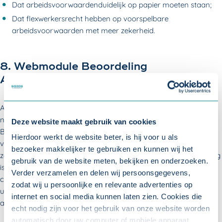
Dat arbeidsvoorwaardenduidelijk op papier moeten staan;
Dat flexwerkersrecht hebben op voorspelbare
arbeidsvoorwaarden met meer zekerheid.
8. Webmodule Beoordeling
Arbeidsrelatie
Als werkgever hoeft u, bij de inhuur van zelfstandigen, dit jaar
nog niet verplicht gebruik te maken van de webmodule
Deze website maakt gebruik van cookies
Beoordeling Arbeidsrelatie. De webmodule is een online
Hierdoor werkt de website beter, is hij voor u als
vragenlijst waarmee u kunt vaststellen of er bij inhuur van een
bezoeker makkelijker te gebruiken en kunnen wij het
zelfstandige sprake is van een dienstbetrekking of niet. Voorlopig
gebruik van de website meten, bekijken en onderzoeken.
is de webmodule alleen bedoeld om voorlichting te geven. Ook
Verder verzamelen en delen wij persoonsgegevens,
controleert de Belastingdienst beperkt. Er worden alleen boetes
zodat wij u persoonlijke en relevante advertenties op
uitgedeeld als opzettelijk fouten worden gemaakt of wanneer
internet en social media kunnen laten zien. Cookies die
aanwijzingen van de controleurs niet worden uitgevoerd.
echt nodig zijn voor het gebruik van onze website worden
automatisch door uw computer of mobiele apparaat