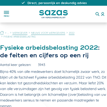
Direct, persoonlijk en deskundig advies
MENU
HOME
WERKGEVER
NIEUWS VOOR WERKGEVERS
2022
...
FYSIEKE ARBEIDSBELASTING
Fysieke arbeidsbelasting 2022
:
de feiten en cijfers op een rij
Aantal keer gelezen:
3943
Bijna 40% van alle medewerkers doet lichamelijk zwaar werk, zo
blijkt uit de factsheet Fysieke arbeidsbelasting 2022 van TNO. Dit
kan leiden tot gezondheidsklachten en verzuim. Maar liefst 20%
van alle verzuimdagen zijn het gevolg van fysiek belastend werk.
Daarom is het belangrijk om lichamelijke (over)belasting van uw
medewerkers serieus te nemen en passende maatregelen te
nemen.