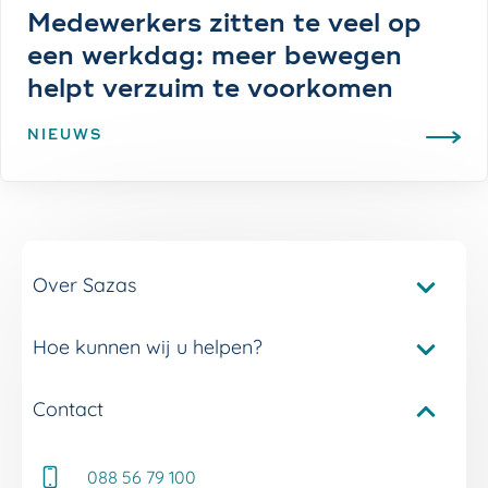
Medewerkers zitten te veel op
een werkdag: meer bewegen
helpt verzuim te voorkomen
NIEUWS
Over Sazas
Hoe kunnen wij u helpen?
Pakketvergelijker Sazas
Onze verzuimverzekeringen
Contact
Service en contact
Onze verzuimdiensten
Adviseur Inkomen bij u in de buurt
Onze experts
088 56 79 100
Whitepapers