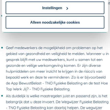
Is deze catalogus er niet, dan kunt u kijken naar sectoren met
cookieverklaring
.
Instellingen
vergelijkbaar werk.
Bied medewerkers voorlichting en/of training aan. Zodat ze
Om uw toestemmingsvoorkeur te wijzigen, klikt u op
zich bewust worden van de gezondheidsrisico’s en leren wat
instellingen.
Alleen noodzakelijke cookies
ze zelf kunnen doen om klachten te voorkomen.
Geef medewerkers de mogelijkheid om problemen op het
gebied van gezondheid en veiligheid te melden. Wanneer u in
gesprek blijft met uw medewerkers, kunt u samen tot een
gezonde en veilige werkomgeving komen. Er zijn diverse
hulpmiddelen om meer inzicht te krijgen in de risico’s van
bepaald werk en deze te verminderen. Zo is er bijvoorbeeld
de
App BewustBelast - TNO Fysieke Belasting
en de test
Hoe
Top Werk Jij? - TNO Fysieke Belasting
.
Als duidelijk is welke maatregelen juist en passend zijn, is het
belangrijk dat u deze invoert. De
Wegwijzer Fysieke Belasting
- TNO Fysieke Belasting
kan daarbij helpen. De wegwijzer