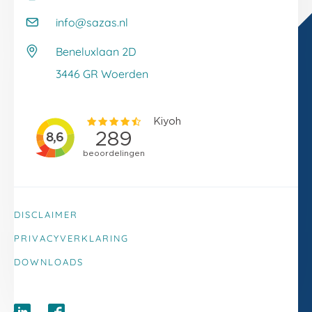
Onze klantverhalen
Kennisbank
info@sazas.nl
Werken bij Sazas
Veelgestelde vragen
Beneluxlaan 2D
Klacht melden
3446 GR Woerden
DISCLAIMER
PRIVACYVERKLARING
DOWNLOADS