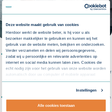
Deze website maakt gebruik van cookies
Hierdoor werkt de website beter, is hij voor u als
bezoeker makkelijker te gebruiken en kunnen wij het
gebruik van de website meten, bekijken en onderzoeken.
Verder verzamelen en delen wij persoonsgegevens,
Neem de oorzaak van de overbelasting weg. Technische en
zodat wij u persoonlijke en relevante advertenties op
organisatorische maatregelen hebben het meeste effect.
internet en social media kunnen laten zien. Cookies die
Technische maatregelen zijn bijvoorbeeld til- en
echt nodig zijn voor het gebruik van onze website worden
transporthulpmiddelen, het verbeteren van de werkhoogte of
automatisch door uw computer of mobiele apparaat
het verminderen van het tilgewicht. Bij organisatorische
bewaard. Voor alle andere soorten cookies hebben we uw
maatregelen kunt u denken aan afwisseling tussen zware en
toestemming nodig. U kunt uw toestemming altijd
minder zware taken en het nemen van voldoende pauzes.
Instellingen
aanpassen. Met uw toestemming delen wij uw gegevens
Veel branches en sectoren hebben een arbocatalogus. Hierin
met onze
10 partners
.
spreken werkgevers en medewerkers af hoe ze omgaan met
Alle cookies toestaan
fysieke belasting en hoe ze gezond en veilig kunnen werken.
- Lees hier onze
privacyverklaring
en onze