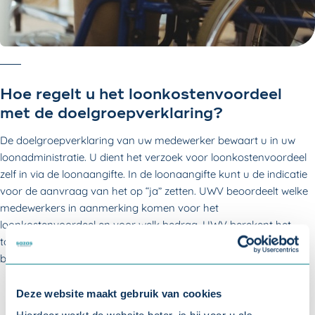
Hoe regelt u het loonkostenvoordeel
met de doelgroepverklaring?
De doelgroepverklaring van uw medewerker bewaart u in uw
loonadministratie. U dient het verzoek voor loonkostenvoordeel
zelf in via de loonaangifte. In de loonaangifte kunt u de indicatie
voor de aanvraag van het op “ja” zetten. UWV beoordeelt welke
medewerkers in aanmerking komen voor het
loonkostenvoordeel en voor welk bedrag. UWV berekent het
totale loonkostenvoordeel voor uw bedrijf. De Belastingdienst
betaalt het bedrag aan u uit.
Deze website maakt gebruik van cookies