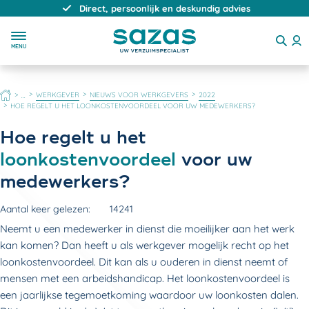
Direct, persoonlijk en deskundig advies
MENU
HOME
WERKGEVER
NIEUWS VOOR WERKGEVERS
2022
...
HOE REGELT U HET LOONKOSTENVOORDEEL VOOR UW MEDEWERKERS?
Hoe regelt u het
loonkostenvoordeel
voor uw
medewerkers?
Aantal keer gelezen:
14241
Neemt u een medewerker in dienst die moeilijker aan het werk
kan komen? Dan heeft u als werkgever mogelijk recht op het
loonkostenvoordeel. Dit kan als u ouderen in dienst neemt of
mensen met een arbeidshandicap. Het loonkostenvoordeel is
een jaarlijkse tegemoetkoming waardoor uw loonkosten dalen.