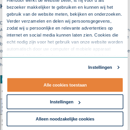
Hierdoor werkt de website beter, is hij voor u als
Hoe hoog is het loonkostenvoordeel?
bezoeker makkelijker te gebruiken en kunnen wij het
gebruik van de website meten, bekijken en onderzoeken.
Verder verzamelen en delen wij persoonsgegevens,
De bedragen die worden uitgekeerd verschillen per doelgroep.
zodat wij u persoonlijke en relevante advertenties op
Aan loonkostenvoordeel ontvangt u het aantal verloonde uren in
internet en social media kunnen laten zien. Cookies die
het kalenderjaar vermenigvuldigd met het van toepassing zijnde
echt nodig zijn voor het gebruik van onze website worden
bedrag per verloond uur. Hier zit een maximum aan, dit is
automatisch door uw computer of mobiele apparaat
afhankelijk van de doelgroep. Met
de regelhulp
van het ministerie
bewaard. Voor alle andere soorten cookies hebben we uw
van Sociale Zaken en Werkgelegenheid kunt u berekenen hoe
toestemming nodig. U kunt uw toestemming altijd
hoog het loonkostenvoordeel uitvalt.
Instellingen
aanpassen. Met uw toestemming delen wij uw gegevens
met onze
10 partners
.
Alle cookies toestaan
- Lees hier onze
privacyverklaring
en onze
cookieverklaring
.
Instellingen
Om uw toestemmingsvoorkeur te wijzigen, klikt u op
instellingen.
Alleen noodzakelijke cookies