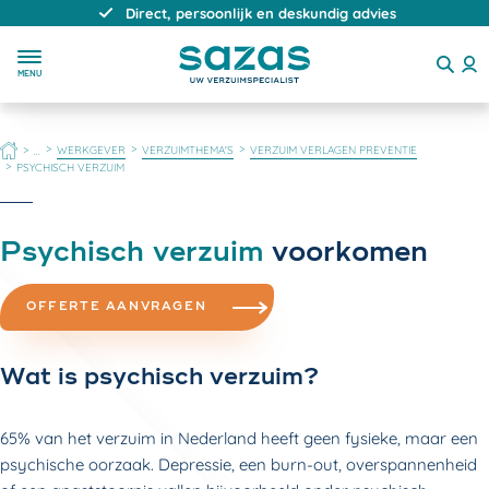
Direct, persoonlijk en deskundig advies
MENU
HOME
WERKGEVER
VERZUIMTHEMA'S
VERZUIM VERLAGEN PREVENTIE
...
PSYCHISCH VERZUIM
Psychisch verzuim
voorkomen
OFFERTE AANVRAGEN
Wat is psychisch verzuim?
65% van het verzuim in Nederland heeft geen fysieke, maar een
psychische oorzaak. Depressie, een burn-out, overspannenheid