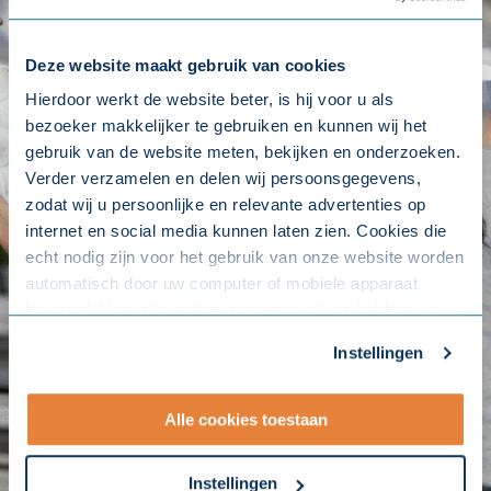
Deze website maakt gebruik van cookies
Hierdoor werkt de website beter, is hij voor u als
bezoeker makkelijker te gebruiken en kunnen wij het
gebruik van de website meten, bekijken en onderzoeken.
Verder verzamelen en delen wij persoonsgegevens,
zodat wij u persoonlijke en relevante advertenties op
internet en social media kunnen laten zien. Cookies die
echt nodig zijn voor het gebruik van onze website worden
automatisch door uw computer of mobiele apparaat
bewaard. Voor alle andere soorten cookies hebben we uw
toestemming nodig. U kunt uw toestemming altijd
Instellingen
aanpassen. Met uw toestemming delen wij uw gegevens
met onze
10 partners
.
Alle cookies toestaan
- Lees hier onze
privacyverklaring
en onze
cookieverklaring
.
Instellingen