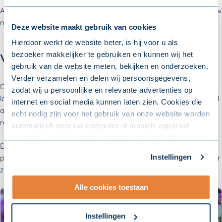
Als er verschil van mening is over wat passende arbeid is, kan uw
medewerker bij UWV een
deskundigenoordeel
aanvragen.
Deze website maakt gebruik van cookies
Hierdoor werkt de website beter, is hij voor u als
bezoeker makkelijker te gebruiken en kunnen wij het
Vraag altijd advies
gebruik van de website meten, bekijken en onderzoeken.
Verder verzamelen en delen wij persoonsgegevens,
De regels over het inzetten en uitvoeren van een
zodat wij u persoonlijke en relevante advertenties op
loonopschorting of loonstop zijn ingewikkeld. Vraag vooraf altijd
internet en social media kunnen laten zien. Cookies die
advies en ondersteuning van een juridisch adviseur of uw
echt nodig zijn voor het gebruik van onze website worden
rechtsbijstandverzekering.
automatisch door uw computer of mobiele apparaat
bewaard. Voor alle andere soorten cookies hebben we uw
Door het opstellen van een duidelijk
verzuimprotocol
zijn al veel
toestemming nodig. U kunt uw toestemming altijd
Instellingen
problemen te voorkomen. Hierin vermeldt u hoe uw medewerker
aanpassen. Met uw toestemming delen wij uw gegevens
zich moet ziek melden en de regels die daarbij horen.
met onze
10 partners
.
Alle cookies toestaan
- Lees hier onze
privacyverklaring
en onze
cookieverklaring
.
Instellingen