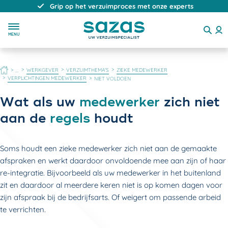
Grip op het verzuimproces met onze experts
MENU
HOME
WERKGEVER
VERZUIMTHEMA'S
ZIEKE MEDEWERKER
...
VERPLICHTINGEN MEDEWERKER
NIET VOLDOEN
Wat als uw
medewerker
zich niet
aan de
regels
houdt
Soms houdt een zieke medewerker zich niet aan de gemaakte
afspraken en werkt daardoor onvoldoende mee aan zijn of haar
re-integratie. Bijvoorbeeld als uw medewerker in het buitenland
zit en daardoor al meerdere keren niet is op komen dagen voor
zijn afspraak bij de bedrijfsarts. Of weigert om passende arbeid
te verrichten.