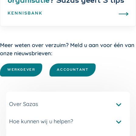
organisatie
? Sazas geeft 3 tips
KENNISBANK
Meer weten over verzuim? Meld u aan voor één van
onze nieuwsbrieven:
WERKGEVER
ACCOUNTANT
Over Sazas
Hoe kunnen wij u helpen?
Pakketvergelijker Sazas
Onze verzuimverzekeringen