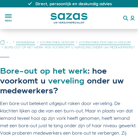
Direct, persoonlijk en deskundig advies
MENU
HOME
KENNISBANK
VOORKOMEN VERZUIM
VOORKOMEN PSYCHISCH VERZUIM
...
BORE-OUT OP HET WERK: HOE VOORKOMT U VERVELING ONDER UW MEDEWERKERS?
Bore-out op het werk
: hoe
voorkomt u
verveling
onder uw
medewerkers?
Een bore-out betekent uitgeput raken door verveling. De
klachten lijken op die van een burn-out. Maar in plaats van dat
iemand teveel hooi op zijn vork heeft genomen, heeft iemand
met een bore-out juist te lang onder zijn of haar niveau gewerkt.
Vaak proberen medewerkers een bore-out te verbergen. Zij