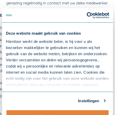
genezing regelmatig in contact met uw zieke medewerker.
Extra tip:
Is uw medewerker langer ziek en onder begeleiding van een
Deze website maakt gebruik van cookies
bedrijfsarts? Dan kunt u, in overleg met de bedrijfsarts, samen
kijken naar wat er eventueel qua werkzaamheden mogelijk is.
Hierdoor werkt de website beter, is hij voor u als
Hiervoor brengt de bedrijfsarts in kaart wat op gebied van
bezoeker makkelijker te gebruiken en kunnen wij het
functioneren de beperkingen en mogelijkheden van uw
gebruik van de website meten, bekijken en onderzoeken.
medewerker zijn. Iemand met rugklachten kan misschien wel
Verder verzamelen en delen wij persoonsgegevens,
enkele uren per dag de post sorteren, de administratie doen of
zodat wij u persoonlijke en relevante advertenties op
de telefoon beantwoorden.
internet en social media kunnen laten zien. Cookies die
echt nodig zijn voor het gebruik van onze website worden
Als uw medewerker zich met regelmaat ziek meldt, of als u
automatisch door uw computer of mobiele apparaat
tekenen van dreigend verzuim herkent, kunt u uit voorzorg een
bewaard. Voor alle andere soorten cookies hebben we uw
verzuimgesprek voeren
toestemming nodig. U kunt uw toestemming altijd
Instellingen
.
aanpassen. Met uw toestemming delen wij uw gegevens
met onze
10 partners
.
Het is verstandig om gelijk een
re-integratiedossier
bij te houden