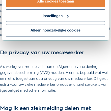
Alle cookies toestaan
met daarin de acties die u en uw medewerker ondernemen om
- Lees hier onze
privacyverklaring
en onze
weer aan het werk te gaan. Het UWV eist namelijk een volledig
cookieverklaring
.
Instellingen
re-integratiedossier als uw medewerker na twee jaar ziekte een
uitkering nodig heeft. Wanneer het UWV na twee jaar oordeelt
Om uw toestemmingsvoorkeur te wijzigen, klikt u op
dat de re-integratie niet juist is vastgelegd of onderbouwd, wordt
instellingen.
Alleen noodzakelijke cookies
aan de werkgever een loonsanctie opgelegd.
De privacy van uw medewerker
Als werkgever moet u zich aan de Algemene verordening
gegevensbescherming (AVG) houden. Hierin is bepaald wat wel
en niet is toegestaan qua
privacy van uw medewerker
. Dit geldt
extra voor uw zieke medewerker omdat er al snel sprake is van
(gevoelige) medische informatie.
Mag ik een ziekmelding delen met