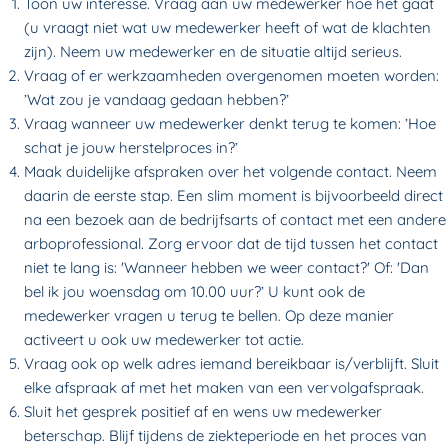
Toon uw interesse. Vraag aan uw medewerker hoe het gaat
(u vraagt niet wat uw medewerker heeft of wat de klachten
zijn). Neem uw medewerker en de situatie altijd serieus.
Vraag of er werkzaamheden overgenomen moeten worden:
’Wat zou je vandaag gedaan hebben?’
Vraag wanneer uw medewerker denkt terug te komen: ’Hoe
schat je jouw herstelproces in?’
Maak duidelijke afspraken over het volgende contact. Neem
daarin de eerste stap. Een slim moment is bijvoorbeeld direct
na een bezoek aan de bedrijfsarts of contact met een andere
arboprofessional. Zorg ervoor dat de tijd tussen het contact
niet te lang is: 'Wanneer hebben we weer contact?' Of: 'Dan
bel ik jou woensdag om 10.00 uur?’ U kunt ook de
medewerker vragen u terug te bellen. Op deze manier
activeert u ook uw medewerker tot actie.
Vraag ook op welk adres iemand bereikbaar is/verblijft. Sluit
elke afspraak af met het maken van een vervolgafspraak.
Sluit het gesprek positief af en wens uw medewerker
beterschap. Blijf tijdens de ziekteperiode en het proces van