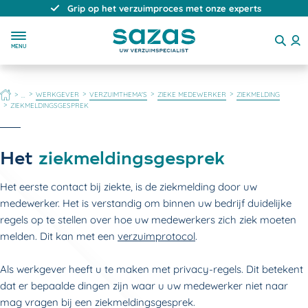
Direct, persoonlijk en deskundig advies
MENU
HOME
WERKGEVER
VERZUIMTHEMA'S
ZIEKE MEDEWERKER
ZIEKMELDING
...
ZIEKMELDINGSGESPREK
Het
ziekmeldingsgesprek
Het eerste contact bij ziekte, is de ziekmelding door uw
medewerker. Het is verstandig om binnen uw bedrijf duidelijke
regels op te stellen over hoe uw medewerkers zich ziek moeten
melden. Dit kan met een
verzuimprotocol
.
Als werkgever heeft u te maken met privacy-regels. Dit betekent
dat er bepaalde dingen zijn waar u uw medewerker niet naar
mag vragen bij een ziekmeldingsgesprek.