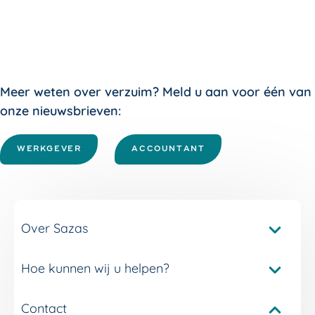
Meer weten over verzuim? Meld u aan voor één van
onze nieuwsbrieven:
WERKGEVER
ACCOUNTANT
Over Sazas
Hoe kunnen wij u helpen?
Pakketvergelijker Sazas
Onze verzuimverzekeringen
Contact
Service en contact