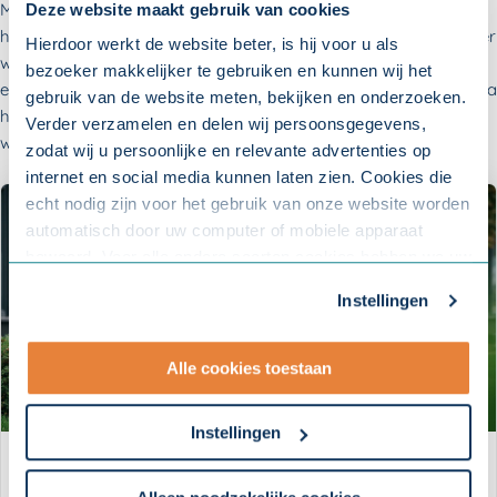
Meerdere dingen tegelijk doen is een kunst op zich en voor de
Deze website maakt gebruik van cookies
hersenen erg vermoeiend. Daarom is het aan te raden om onder
Hierdoor werkt de website beter, is hij voor u als
werktijd één ding tegelijk te doen. Zo blijft de focus op één taak,
bezoeker makkelijker te gebruiken en kunnen wij het
en kan uw medewerker dit met aandacht doen. Het gevoel zal na
gebruik van de website meten, bekijken en onderzoeken.
het uitvoeren van de taak positief zijn: de taak kan van het lijstje
Verder verzamelen en delen wij persoonsgegevens,
worden gestreept.
zodat wij u persoonlijke en relevante advertenties op
internet en social media kunnen laten zien. Cookies die
echt nodig zijn voor het gebruik van onze website worden
automatisch door uw computer of mobiele apparaat
bewaard. Voor alle andere soorten cookies hebben we uw
toestemming nodig. U kunt uw toestemming altijd
Instellingen
aanpassen. Met uw toestemming delen wij uw gegevens
met onze
10 partners
.
Alle cookies toestaan
- Lees hier onze
privacyverklaring
en onze
cookieverklaring
.
Instellingen
Om uw toestemmingsvoorkeur te wijzigen, klikt u op
Whitepaper: Bewegen tijdens
instellingen.