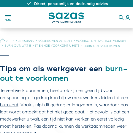
Direct, persoonlijk en deskundig advies
MENU
HOME
KENNISBANK
VOORKOMEN VERZUIM
VOORKOMEN PSYCHISCH VERZUIM
...
BURN-OUT: WAT IS HET EN HOE VOORKOMT U HET?
BURN-OUT VOORKOMEN
Tips om als werkgever een
burn-
out te voorkomen
Te veel werk aannemen, heel druk zijn en geen tijd voor
ontspanning: dit gedrag kan bij uw medewerkers leiden tot een
burn-out
. Vaak sluipt dit gedrag er langzaam in, waardoor pas
laat wordt ontdekt dat het niet goed gaat. Het gevolg is dat een
medewerker uitvalt, een tijd niet kan werken en eerst volledig
moet herstellen. Pas daarna kunnen de werkzaamheden weer