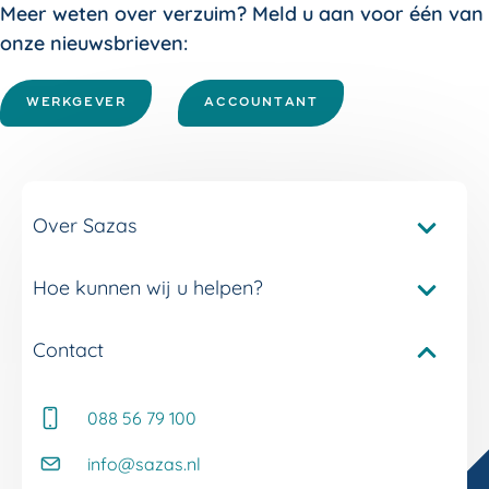
Meer weten over verzuim? Meld u aan voor één van
onze nieuwsbrieven:
WERKGEVER
ACCOUNTANT
Over Sazas
Hoe kunnen wij u helpen?
Pakketvergelijker Sazas
Onze verzuimverzekeringen
Contact
Service en contact
Onze verzuimdiensten
Adviseur Inkomen bij u in de buurt
Onze experts
088 56 79 100
Whitepapers
Onze klantverhalen
Kennisbank
info@sazas.nl
Werken bij Sazas