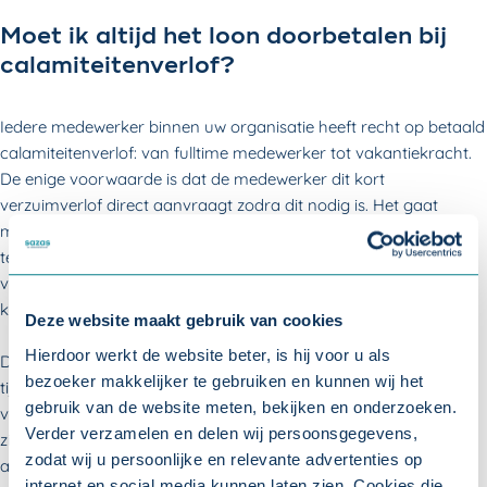
Moet ik altijd het loon doorbetalen bij
calamiteitenverlof?
Iedere medewerker binnen uw organisatie heeft recht op betaald
calamiteitenverlof: van fulltime medewerker tot vakantiekracht.
De enige voorwaarde is dat de medewerker dit kort
verzuimverlof direct aanvraagt zodra dit nodig is. Het gaat
meestal om onverwachte situaties, dus het kan niet ver van
tevoren worden aangevraagd. Het kan ook gebeuren dat het
verlof wat langer duurt, bijvoorbeeld wanneer de partner of het
kind onvoorzien alsnog met spoed naar het ziekenhuis moet.
Deze website maakt gebruik van cookies
Hierdoor werkt de website beter, is hij voor u als
De werkgever moet volgens de wet het salaris doorbetalen
bezoeker makkelijker te gebruiken en kunnen wij het
tijdens dit verlof. Deze kosten worden niet gedekt door een
gebruik van de website meten, bekijken en onderzoeken.
verzuimverzekering. Dit komt doordat het niet wordt gezien als
Verder verzamelen en delen wij persoonsgegevens,
ziekte (de medewerker zelf is niet ziek), maar als verlof. Voor
zodat wij u persoonlijke en relevante advertenties op
ander
kort verzuim
kunt u zich wel verzekeren. Verzuim kan u
internet en social media kunnen laten zien. Cookies die