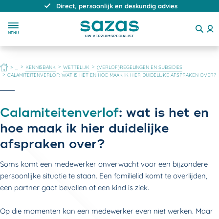
Direct, persoonlijk en deskundig advies
MENU
HOME
KENNISBANK
WETTELIJK
(VERLOF)REGELINGEN EN SUBSIDIES
...
CALAMITEITENVERLOF: WAT IS HET EN HOE MAAK IK HIER DUIDELIJKE AFSPRAKEN OVER?
Calamiteitenverlof
: wat is het en
hoe maak ik hier duidelijke
afspraken over?
Soms komt een medewerker onverwacht voor een bijzondere
persoonlijke situatie te staan. Een familielid komt te overlijden,
een partner gaat bevallen of een kind is ziek.
Op die momenten kan een medewerker even niet werken. Maar