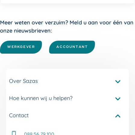
Meer weten over verzuim? Meld u aan voor één van
onze nieuwsbrieven:
WERKGEVER
ACCOUNTANT
Over Sazas
Hoe kunnen wij u helpen?
Pakketvergelijker Sazas
Onze verzuimverzekeringen
Contact
Service en contact
Onze verzuimdiensten
Adviseur Inkomen bij u in de buurt
Onze experts
088 56 79 100