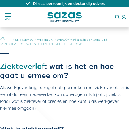
Direct, persoonlijk en deskundig advies
MENU
HOME
KENNISBANK
WETTELIJK
(VERLOF)REGELINGEN EN SUBSIDIES
...
ZIEKTEVERLOF: WAT IS HET EN HOE GAAT U ERMEE OM?
Ziekteverlof
: wat is het en hoe
gaat u ermee om?
Als werkgever krijgt u regelmatig te maken met ziekteverlof. Dit is
verlof dat een medewerker kan aanvragen als hij of zij ziek is.
Maar wat is ziekteverlof precies en hoe kunt u als werkgever
hiermee omgaan?