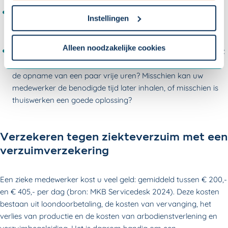
cookieverklaring
.
Een medewerker vraagt ziekteverlof aan om voor een ziek
Instellingen
persoon uit de directe omgeving te zorgen. Hiervoor bestaat
Om uw toestemmingsvoorkeur te wijzigen, klikt u op
een ander type verlof: kortdurend of langdurend zorgverlof.
instellingen.
Alleen noodzakelijke cookies
Een medewerker heeft een privéprobleem dat opgelost moet
worden. Overleg dan met de medewerker. Misschien volstaat
de opname van een paar vrije uren? Misschien kan uw
medewerker de benodigde tijd later inhalen, of misschien is
thuiswerken een goede oplossing?
Verzekeren tegen ziekteverzuim met een
verzuimverzekering
Een zieke medewerker kost u veel geld: gemiddeld tussen € 200,-
en € 405,- per dag (bron: MKB Servicedesk 2024). Deze kosten
bestaan uit loondoorbetaling, de kosten van vervanging, het
verlies van productie en de kosten van arbodienstverlening en