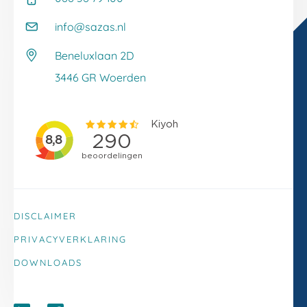
Whitepapers
Onze klantverhalen
Kennisbank
info@sazas.nl
Werken bij Sazas
Veelgestelde vragen
Beneluxlaan 2D
Klacht melden
3446 GR Woerden
DISCLAIMER
PRIVACYVERKLARING
DOWNLOADS