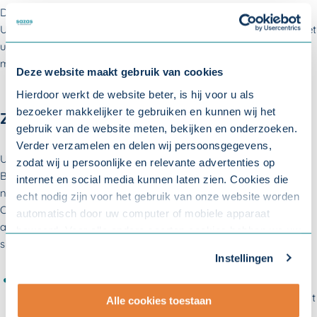
Daarnaast is het belangrijk dat u het ziekteverzuim meldt bij
UWV als uw medewerker na 42 weken nog niet kan werken. Doet
u dit niet, dan bestaat de kans dat u ook na twee jaar het loon
moet doorbetalen.
Deze website maakt gebruik van cookies
Hierdoor werkt de website beter, is hij voor u als
bezoeker makkelijker te gebruiken en kunnen wij het
Ziekteverlofaanvraag afwijzen
gebruik van de website meten, bekijken en onderzoeken.
Verder verzamelen en delen wij persoonsgegevens,
U hoeft niet elke aanvraag voor ziekteverlof toe te kennen.
zodat wij u persoonlijke en relevante advertenties op
Bijvoorbeeld als u of uw bedrijfsarts vindt dat de medewerker
internet en social media kunnen laten zien. Cookies die
niet arbeidsongeschikt is en nog (aangepast) werk kan doen.
echt nodig zijn voor het gebruik van onze website worden
Ook kan het gebeuren dat een medewerker ziekteverlof
automatisch door uw computer of mobiele apparaat
aanvraagt, terwijl een andere vorm van verlof beter bij de
bewaard. Voor alle andere soorten cookies hebben we uw
situatie past. Denk aan de volgende situaties:
toestemming nodig. U kunt uw toestemming altijd
Instellingen
aanpassen. Met uw toestemming delen wij uw gegevens
Een medewerker vraagt ziekteverlof aan om een ziek kind
met onze
10 partners
.
van school te halen. Voor deze onverwachte situaties bestaat
Alle cookies toestaan
calamiteitenverlof
,
ook wel kort verzuimverlof genoemd.
- Lees hier onze
privacyverklaring
en onze