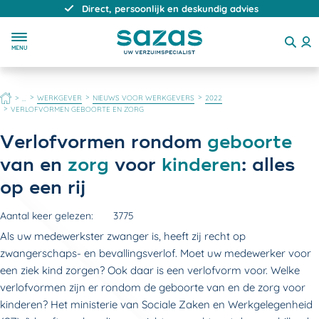
Direct, persoonlijk en deskundig advies
MENU
HOME
WERKGEVER
NIEUWS VOOR WERKGEVERS
2022
...
VERLOFVORMEN GEBOORTE EN ZORG
Verlofvormen rondom
geboorte
van en
zorg
voor
kinderen
: alles
op een rij
Aantal keer gelezen:
3775
Als uw medewerkster zwanger is, heeft zij recht op
zwangerschaps- en bevallingsverlof. Moet uw medewerker voor
een ziek kind zorgen? Ook daar is een verlofvorm voor. Welke
verlofvormen zijn er rondom de geboorte van en de zorg voor
kinderen? Het ministerie van Sociale Zaken en Werkgelegenheid