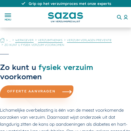
Grip op het verzuimproces met onze experts
MENU
HOME
WERKGEVER
VERZUIMTHEMA'S
VERZUIM VERLAGEN PREVENTIE
...
ZO KUNT U FYSIEK VERZUIM VOORKOMEN
Zo kunt u
fysiek verzuim
voorkomen
OFFERTE AANVRAGEN
Lichamelijke overbelasting is één van de meest voorkomende
oorzaken van verzuim. Daarnaast wijst onderzoek uit dat
langdurig zitten de kans op aandoeningen als diabetes en hart-