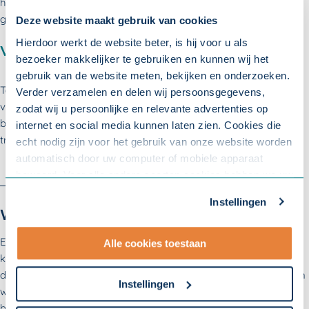
houdt, want: gehoorschade is niet te genezen en kan tot
gevaarlijke situaties leiden.
Deze website maakt gebruik van cookies
Hierdoor werkt de website beter, is hij voor u als
Veilig werken in de zon
bezoeker makkelijker te gebruiken en kunnen wij het
gebruik van de website meten, bekijken en onderzoeken.
Teveel ultraviolette straling is schadelijk. Dit kan leiden tot een
Verder verzamelen en delen wij persoonsgegevens,
vorm van huidkanker. Als u of uw medewerkers regelmatig
zodat wij u persoonlijke en relevante advertenties op
buiten werken, is het belangrijk om
voorzorgsmaatregelen
te
internet en social media kunnen laten zien. Cookies die
treffen.
echt nodig zijn voor het gebruik van onze website worden
automatisch door uw computer of mobiele apparaat
bewaard. Voor alle andere soorten cookies hebben we uw
toestemming nodig. U kunt uw toestemming altijd
Instellingen
aanpassen. Met uw toestemming delen wij uw gegevens
Wat betekent dit voor uw bedrijf?
met onze
10 partners
.
Er zijn diverse oorzaken van fysiek verzuim die grote gevolgen
Alle cookies toestaan
- Lees hier onze
privacyverklaring
en onze
kunnen hebben voor uw verzuimkosten, maar ook voor de
cookieverklaring
.
dagelijkse voortgang binnen uw bedrijf. Als er geen maatregelen
Instellingen
worden genomen, kan een enkele medewerker met griep
Om uw toestemmingsvoorkeur te wijzigen, klikt u op
bijvoorbeeld uitgroeien tot een griepgolf. Medewerkers met een