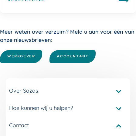
VERZEKERING
Meer weten over verzuim? Meld u aan voor één van
onze nieuwsbrieven:
WERKGEVER
ACCOUNTANT
Over Sazas
Hoe kunnen wij u helpen?
Pakketvergelijker Sazas
Onze verzuimverzekeringen
Contact
Service en contact
Onze verzuimdiensten