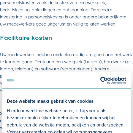
personeelskosten zoals de kosten van een werkplek,
bedrijfskleding, opleidingen en ontspanning. Deze extra
investering in personeelskosten is onder andere belangrijk om
uw medewerkers goed uitgerust en veilig te laten werken.
Facilitaire kosten
Uw medewerkers hebben middelen nodig om goed aan het werk
te kunnen gaan. Denk aan een werkplek (bureau), hardware (pc,
laptop, telefoon) en software (vergunningen). Andere
personeelskosten zitten bijvoorbeeld in het beschikbaar stellen
van goed draadloos internet,
verwarming of airco op de
werkplek
, een keuken met genoeg voorzieningen en toiletten.
Deze website maakt gebruik van cookies
Hierdoor werkt de website beter, is hij voor u als
Soms heeft uw medewerker extra werkmiddelen nodig, zoals
bezoeker makkelijker te gebruiken en kunnen wij het
machines, persoonlijke beschermingsmiddelen of speciale
gebruik van de website meten, bekijken en onderzoeken.
werkkleding. U kunt er als werkgever voor kiezen om de kosten
Verder verzamelen en delen wij persoonsgegevens,