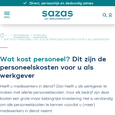
Direct, persoonlijk en deskundig advies
MENU
HOME
KENNISBANK
FINANCIEEL
...
WAT KOST PERSONEEL? DIT ZIJN DE PERSONEELSKOSTEN VOOR U ALS WERKGEVER
Wat kost personeel?
Dit zijn de
personeelskosten voor u als
werkgever
Heeft u medewerkers in dienst? Dan heeft u als werkgever te
maken met allerlei personeelskosten. Voor elk bedrijf zijn deze
kosten een grote maar belangrijke investering. Het is verstandig
om alle personeelskosten te kennen voordat u (meer)
medewerkers in dienst neemt.