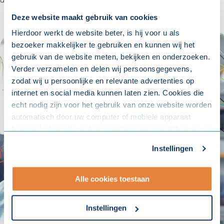
Deze website maakt gebruik van cookies
Hierdoor werkt de website beter, is hij voor u als
bezoeker makkelijker te gebruiken en kunnen wij het
gebruik van de website meten, bekijken en onderzoeken.
Verder verzamelen en delen wij persoonsgegevens,
zodat wij u persoonlijke en relevante advertenties op
internet en social media kunnen laten zien. Cookies die
echt nodig zijn voor het gebruik van onze website worden
automatisch door uw computer of mobiele apparaat
bewaard. Voor alle andere soorten cookies hebben we uw
toestemming nodig. U kunt uw toestemming altijd
Instellingen
aanpassen. Met uw toestemming delen wij uw gegevens
met onze
10 partners
.
Alle cookies toestaan
- Lees hier onze
privacyverklaring
en onze
cookieverklaring
.
Instellingen