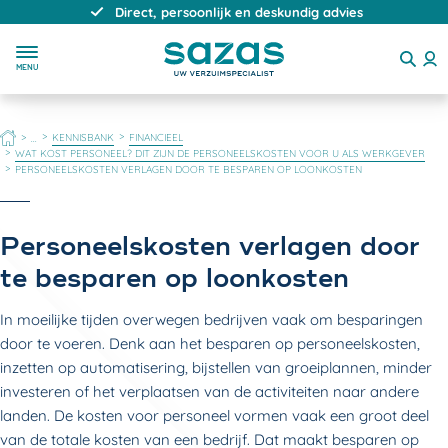
Direct, persoonlijk en deskundig advies
MENU
HOME
KENNISBANK
FINANCIEEL
...
WAT KOST PERSONEEL? DIT ZIJN DE PERSONEELSKOSTEN VOOR U ALS WERKGEVER
PERSONEELSKOSTEN VERLAGEN DOOR TE BESPAREN OP LOONKOSTEN
Personeelskosten verlagen door
te besparen op loonkosten
In moeilijke tijden overwegen bedrijven vaak om besparingen
door te voeren. Denk aan het besparen op personeelskosten,
inzetten op automatisering, bijstellen van groeiplannen, minder
investeren of het verplaatsen van de activiteiten naar andere
landen. De kosten voor personeel vormen vaak een groot deel
van de totale kosten van een bedrijf. Dat maakt besparen op