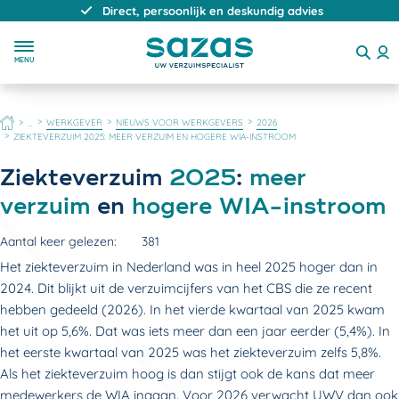
Direct, persoonlijk en deskundig advies
MENU
HOME
WERKGEVER
NIEUWS VOOR WERKGEVERS
2026
...
ZIEKTEVERZUIM 2025: MEER VERZUIM EN HOGERE WIA-INSTROOM
Ziekteverzuim
2025
:
meer
verzuim
en
hogere WIA-instroom
Aantal keer gelezen:
381
Het ziekteverzuim in Nederland was in heel 2025 hoger dan in
2024. Dit blijkt uit de verzuimcijfers van het CBS die ze recent
hebben gedeeld (2026). In het vierde kwartaal van 2025 kwam
het uit op 5,6%. Dat was iets meer dan een jaar eerder (5,4%). In
het eerste kwartaal van 2025 was het ziekteverzuim zelfs 5,8%.
Als het ziekteverzuim hoog is dan stijgt ook de kans dat meer
medewerkers de
WIA
ingaan. Voor 2026 verwacht UWV dan ook