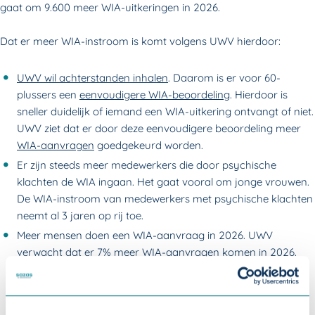
gaat om 9.600 meer WIA-uitkeringen in 2026.
Dat er meer WIA-instroom is komt volgens UWV hierdoor:
UWV wil achterstanden inhalen
. Daarom is er voor 60-
plussers een
eenvoudigere WIA-beoordeling
. Hierdoor is
sneller duidelijk of iemand een WIA-uitkering ontvangt of niet.
UWV ziet dat er door deze eenvoudigere beoordeling meer
WIA-aanvragen
goedgekeurd worden.
Er zijn steeds meer medewerkers die door psychische
klachten de WIA ingaan. Het gaat vooral om jonge vrouwen.
De WIA-instroom van medewerkers met psychische klachten
neemt al 3 jaren op rij toe.
Meer mensen doen een WIA-aanvraag in 2026. UWV
verwacht dat er 7% meer WIA-aanvragen komen in 2026.
Dat weten zij door het aantal 42e -weekmeldingen van
werkgevers. Als een medewerker ziek wordt en na 42 weken
nog niet helemaal aan het werk is, dan moet de werkgever