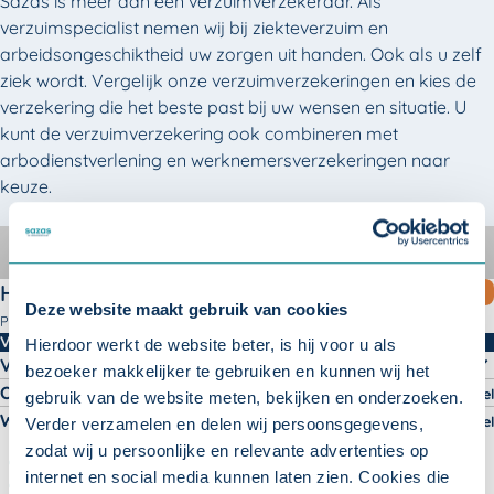
Sazas is méér dan een verzuimverzekeraar. Als
verzuimspecialist nemen wij bij ziekteverzuim en
arbeidsongeschiktheid uw zorgen uit handen. Ook als u zelf
ziek wordt. Vergelijk onze verzuimverzekeringen en kies de
verzekering die het beste past bij uw wensen en situatie. U
kunt de verzuimverzekering ook combineren met
arbodienstverlening en werknemersverzekeringen naar
keuze.
HandenVrij
HandenVrij MKB
InEigenHand
Compleet
verzuimontzorg
HandenVrij Compleet
MEEST GEKOZEN
Deze website maakt gebruik van cookies
Pakket
HandenVrij Compleet -
Verzekeringen
Hierdoor werkt de website beter, is hij voor u als
Verzuimverzekering
bezoeker makkelijker te gebruiken en kunnen wij het
Ongevallenverzekering
Optioneel
gebruik van de website meten, bekijken en onderzoeken.
Werknemersverzekering
Optioneel
Verder verzamelen en delen wij persoonsgegevens,
zodat wij u persoonlijke en relevante advertenties op
PLUS-verzekering (agrarisch/groen)
internet en social media kunnen laten zien. Cookies die
Inkomen Gezond Verzekering