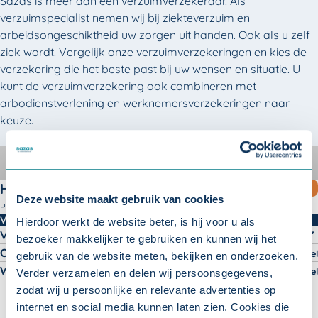
Sazas is méér dan een verzuimverzekeraar. Als
verzuimspecialist nemen wij bij ziekteverzuim en
arbeidsongeschiktheid uw zorgen uit handen. Ook als u zelf
ziek wordt. Vergelijk onze verzuimverzekeringen en kies de
verzekering die het beste past bij uw wensen en situatie. U
kunt de verzuimverzekering ook combineren met
arbodienstverlening en werknemersverzekeringen naar
keuze.
HandenVrij
HandenVrij MKB
InEigenHand
Compleet
verzuimontzorg
HandenVrij Compleet
MEEST GEKOZEN
Deze website maakt gebruik van cookies
Pakket
HandenVrij Compleet -
Verzekeringen
Hierdoor werkt de website beter, is hij voor u als
Verzuimverzekering
bezoeker makkelijker te gebruiken en kunnen wij het
Ongevallenverzekering
Optioneel
gebruik van de website meten, bekijken en onderzoeken.
Werknemersverzekering
Optioneel
Verder verzamelen en delen wij persoonsgegevens,
zodat wij u persoonlijke en relevante advertenties op
PLUS-verzekering (agrarisch/groen)
internet en social media kunnen laten zien. Cookies die
Inkomen Gezond Verzekering