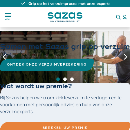
Direct, persoonlijk en deskundig advies
MENU
Samen met Sazas grip op verzuim
Vorige
V
ONTDEK ONZE VERZUIMVERZEKERING
Slide 0
Slide 1
Slide 2
Wat wordt uw premie?
Bij Sazas helpen we u om ziekte­verzuim te verlagen en te
voorkomen met persoonlijk advies en hulp van onze
verzuimexperts.
BEREKEN UW PREMIE