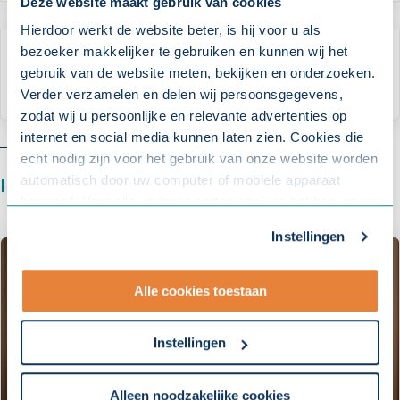
Deze website maakt gebruik van cookies
Hierdoor werkt de website beter, is hij voor u als
bezoeker makkelijker te gebruiken en kunnen wij het
VRAAG HET SAZAS
gebruik van de website meten, bekijken en onderzoeken.
Staat uw vraag hier niet bij?
Verder verzamelen en delen wij persoonsgegevens,
zodat wij u persoonlijke en relevante advertenties op
internet en social media kunnen laten zien. Cookies die
echt nodig zijn voor het gebruik van onze website worden
automatisch door uw computer of mobiele apparaat
Interessant
voor u
bewaard. Voor alle andere soorten cookies hebben we uw
toestemming nodig. U kunt uw toestemming altijd
Instellingen
aanpassen. Met uw toestemming delen wij uw gegevens
met onze
10 partners
.
Alle cookies toestaan
- Lees hier onze
privacyverklaring
en onze
cookieverklaring
.
Instellingen
Om uw toestemmingsvoorkeur te wijzigen, klikt u op
instellingen.
Alleen noodzakelijke cookies