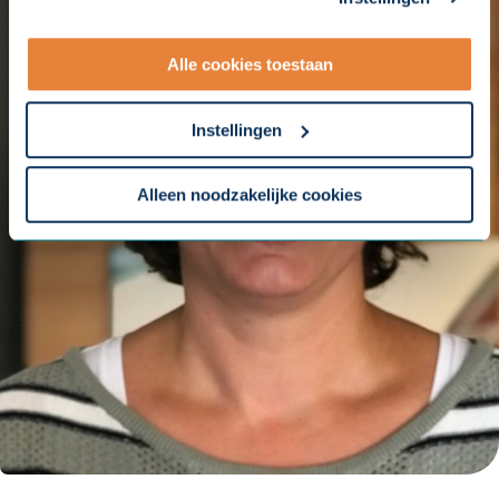
aanpassen. Met uw toestemming delen wij uw gegevens
met onze
10 partners
.
Alle cookies toestaan
- Lees hier onze
privacyverklaring
en onze
cookieverklaring
.
Instellingen
Om uw toestemmingsvoorkeur te wijzigen, klikt u op
instellingen.
Alleen noodzakelijke cookies