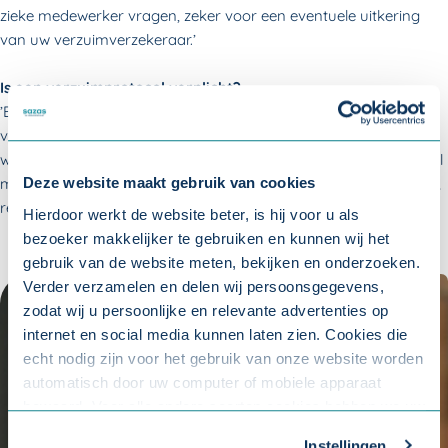
zieke medewerker vragen, zeker voor een eventuele uitkering
van uw verzuimverzekeraar.’
Is een verzuimprotocol verplicht?
’Een verzuimprotocol is verplicht volgens de Arbowet. Het
verzuimprotocol is een onderdeel van het verzuimbeleid wat de
werkgever binnen het bedrijf moet hebben. Een verzuimprotocol
maakt vooral duidelijk wat binnen een bedrijf de verwachtingen,
Deze website maakt gebruik van cookies
rechten en plichten van iedereen zijn.’
Hierdoor werkt de website beter, is hij voor u als
bezoeker makkelijker te gebruiken en kunnen wij het
gebruik van de website meten, bekijken en onderzoeken.
Verder verzamelen en delen wij persoonsgegevens,
zodat wij u persoonlijke en relevante advertenties op
internet en social media kunnen laten zien. Cookies die
echt nodig zijn voor het gebruik van onze website worden
automatisch door uw computer of mobiele apparaat
bewaard. Voor alle andere soorten cookies hebben we uw
toestemming nodig. U kunt uw toestemming altijd
Instellingen