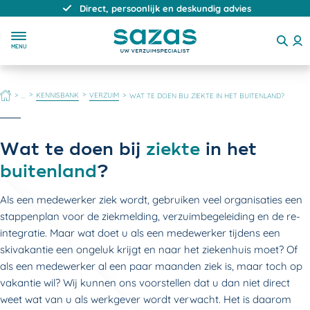
Direct, persoonlijk en deskundig advies
MENU
HOME
KENNISBANK
VERZUIM
...
WAT TE DOEN BIJ ZIEKTE IN HET BUITENLAND?
Wat te doen bij
ziekte
in het
buitenland
?
Als een medewerker ziek wordt, gebruiken veel organisaties een
stappenplan voor de ziekmelding, verzuimbegeleiding en de re-
integratie. Maar wat doet u als een medewerker tijdens een
skivakantie een ongeluk krijgt en naar het ziekenhuis moet? Of
als een medewerker al een paar maanden ziek is, maar toch op
vakantie wil? Wij kunnen ons voorstellen dat u dan niet direct
weet wat van u als werkgever wordt verwacht. Het is daarom