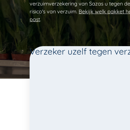
verzuimverzekering van Sazas u tegen de 
risico's van verzuim.
Bekijk welk pakket he
past
.
Verzeker uzelf tegen ver