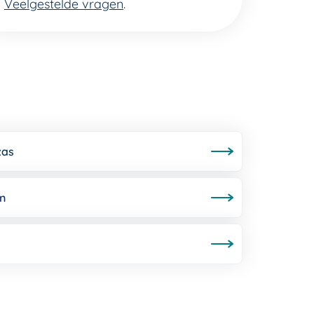
Veelgestelde vragen
.
zas
n