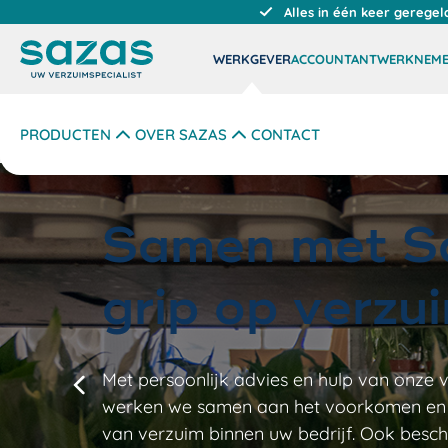
Alles in één keer geregel
WERKGEVER
ACCOUNTANT
WERKNEM
PRODUCTEN
OVER SAZAS
CONTACT
Samen met S
grip op verzu
Met persoonlijk advies en hulp van onze 
Vorige
werken we samen aan het voorkomen en
van verzuim binnen uw bedrijf. Ook besc