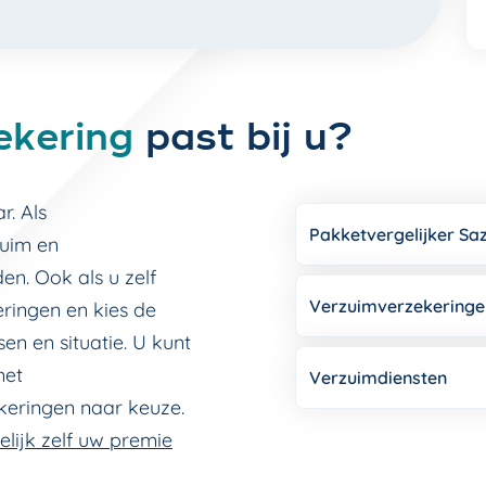
ekering
past bij u?
. Als
Pakketvergelijker Sa
zuim en
en. Ook als u zelf
Verzuimverzekeringe
eringen en kies de
en en situatie. U kunt
met
Verzuimdiensten
keringen naar keuze.
lijk zelf uw premie