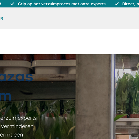
d
Grip op het verzuimproces met onze experts
Direct, 
ER
azas
im
verzuimexperts
 verminderen
hermt een