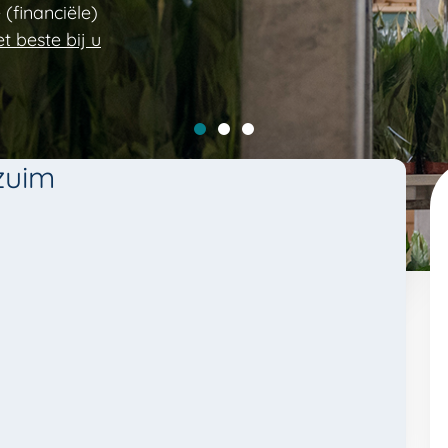
(financiële)
t beste bij u
Slide 0
Slide 1
Slide 2
zuim