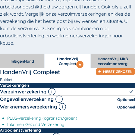
arbeidsongeschiktheid uw zorgen uit handen. Ook als u zelf
ziek wordt. Vergelijk onze verzuimverzekeringen en kies de
verzekering die het beste past bij uw wensen en situatie. U
kunt de verzuimverzekering ook combineren met
arbodienstverlening en werknemersverzekeringen naar
keuze.
HandenVrij
HandenVrij MKB
InEigenHand
Compleet
verzuimontzorg
HandenVrij Compleet
MEEST GEKOZEN
Pakket
HandenVrij Compleet -
Verzekeringen
Verzuimverzekering
Ongevallenverzekering
Optioneel
Werknemersverzekering
Optioneel
PLUS-verzekering (agrarisch/groen)
Inkomen Gezond Verzekering
HandenVrij Compleet -
Arbodienstverlening