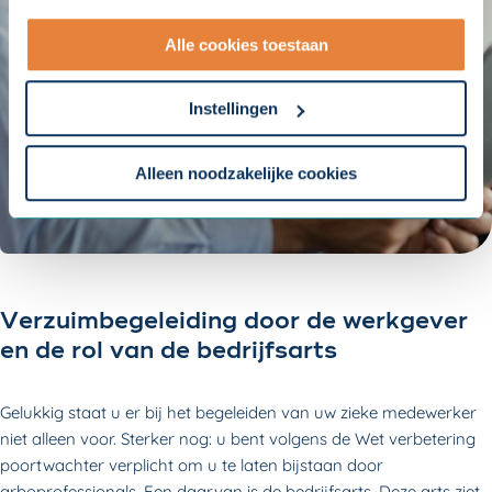
met onze
10 partners
.
Alle cookies toestaan
- Lees hier onze
privacyverklaring
en onze
cookieverklaring
.
Instellingen
Om uw toestemmingsvoorkeur te wijzigen, klikt u op
instellingen.
Alleen noodzakelijke cookies
Verzuimbegeleiding door de werkgever
en de rol van de bedrijfsarts
Gelukkig staat u er bij het begeleiden van uw zieke medewerker
niet alleen voor. Sterker nog: u bent volgens de Wet verbetering
poortwachter verplicht om u te laten bijstaan door
arboprofessionals. Een daarvan is de
bedrijfsarts
. Deze arts ziet