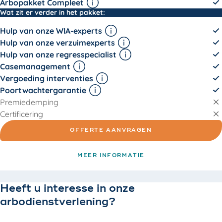
Arbopakket Compleet
HandenVrij Compleet -
Wat zit er verder in het pakket:
Hulp van onze WIA-experts
Hulp van onze verzuimexperts
Hulp van onze regresspecialist
Casemanagement
Vergoeding interventies
Poortwachtergarantie
Premiedemping
Certificering
OFFERTE AANVRAGEN
MEER INFORMATIE
Heeft u interesse in onze
arbodienstverlening?