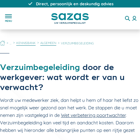
Direct, persoonlijk en deskundig advies
MENU
HOME
KENNISBANK
ALGEMEEN
...
VERZUIMBEGELEIDING
Verzuimbegeleiding
door de
werkgever: wat wordt er van u
verwacht?
Wordt uw medewerker ziek, dan helpt u hem of haar het liefst zo
snel mogelijk weer gezond aan het werk. De stappen die u moet
nemen zijn vastgelegd in de
Wet verbetering poortwachter
.
Verzuimbegeleiding kan veel tijd en aandacht kosten. Daarom
hebben wij hieronder alle belangrijke punten op een rijtje gezet